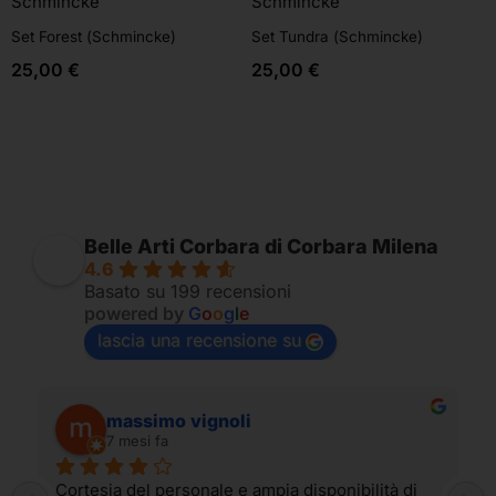
Schmincke
Schmincke
Set Forest (Schmincke)
Set Tundra (Schmincke)
25,00
€
25,00
€
Belle Arti Corbara di Corbara Milena
4.6
Basato su 199 recensioni
powered by
G
o
o
g
l
e
lascia una recensione su
massimo vignoli
7 mesi fa
Cortesia del personale e ampia disponibilità di 