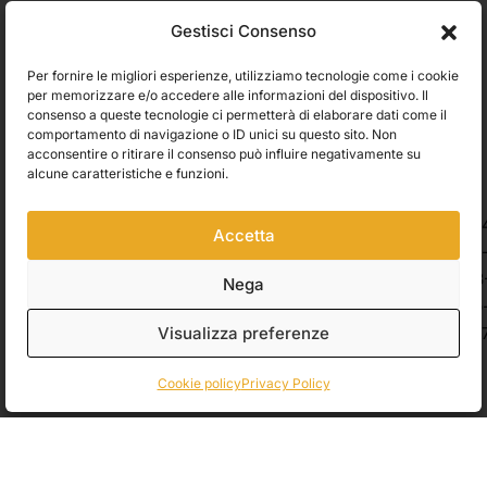
Utilizziamo Brevo come piattaforma di marketing. Inviando questo modulo,
Gestisci Consenso
accetti che i dati personali da te forniti vengano trasferiti a Brevo per il
trattamento in conformità
all'Informativa sulla privacy di Brevo.
Per fornire le migliori esperienze, utilizziamo tecnologie come i cookie
Accetto le condizioni generali e di ricevere le Newsletters.
per memorizzare e/o accedere alle informazioni del dispositivo. Il
consenso a queste tecnologie ci permetterà di elaborare dati come il
comportamento di navigazione o ID unici su questo sito. Non
ISCRIVITI
acconsentire o ritirare il consenso può influire negativamente su
Spedizioni
alcune caratteristiche e funzioni.
Accetta
Pagamenti
Nega
Visualizza preferenze
© 2026 Belle Arti Corbara, IT03736520408 – REA: FO – 314246. All rights
reserved.
Crediti
.
Cookie policy
Privacy Policy