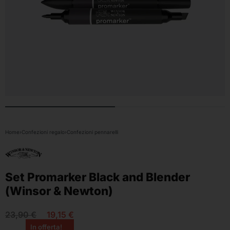
Home
›
Confezioni regalo
›
Confezioni pennarelli
Set Promarker Black and Blender
(Winsor & Newton)
23,90
€
19,15
€
In offerta!