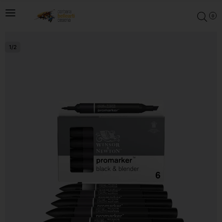
0
1
/
2