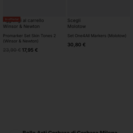
In offerta!
Aggiungi al carrello
Scegli
Winsor & Newton
Molotow
Promarker Set Skin Tones 2
Set One4All Markers (Molotow)
(Winsor & Newton)
30,80
€
23,90
€
17,95
€
Belle Arti Corbara di Corbara Milena