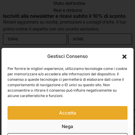
Stato dell’ordine
Resi e rimborsi
Iscriviti alla newsletter e ricevi subito il 10% di sconto
Rimani aggiornato su novità, promozioni e consigli d’arte. Il tuo
primo ordine ti aspetta con uno sconto esclusivo.
Utilizziamo Brevo come piattaforma di marketing. Inviando questo modulo,
Gestisci Consenso
accetti che i dati personali da te forniti vengano trasferiti a Brevo per il
trattamento in conformità
all'Informativa sulla privacy di Brevo.
Per fornire le migliori esperienze, utilizziamo tecnologie come i cookie
Accetto le condizioni generali e di ricevere le Newsletters.
per memorizzare e/o accedere alle informazioni del dispositivo. Il
consenso a queste tecnologie ci permetterà di elaborare dati come il
comportamento di navigazione o ID unici su questo sito. Non
ISCRIVITI
acconsentire o ritirare il consenso può influire negativamente su
Spedizioni
alcune caratteristiche e funzioni.
Accetta
Pagamenti
Nega