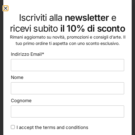
formare, una volta asciutto, una pellicola estremamente
forte, resistente ed elastica, capace di comportarsi molto
Iscriviti alla
newsletter
e
bene anche esposta agli agenti atmosferici.
ricevi subito
il 10% di sconto
Rimani aggiornato su novità, promozioni e consigli d’arte. Il
tuo primo ordine ti aspetta con uno sconto esclusivo.
Indirizzo Email*
altri nostri prodotti
Nome
Cognome
I accept the
terms and conditions