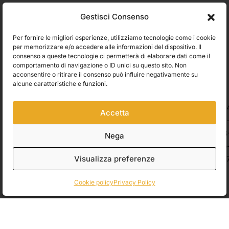
Utilizziamo Brevo come piattaforma di marketing. Inviando questo modulo,
Gestisci Consenso
accetti che i dati personali da te forniti vengano trasferiti a Brevo per il
trattamento in conformità
all'Informativa sulla privacy di Brevo.
Per fornire le migliori esperienze, utilizziamo tecnologie come i cookie
Accetto le condizioni generali e di ricevere le Newsletters.
per memorizzare e/o accedere alle informazioni del dispositivo. Il
consenso a queste tecnologie ci permetterà di elaborare dati come il
comportamento di navigazione o ID unici su questo sito. Non
ISCRIVITI
acconsentire o ritirare il consenso può influire negativamente su
Spedizioni
alcune caratteristiche e funzioni.
Accetta
Pagamenti
Nega
Visualizza preferenze
© 2026 Belle Arti Corbara, IT03736520408 – REA: FO – 314246. All rights
reserved.
Crediti
.
Cookie policy
Privacy Policy