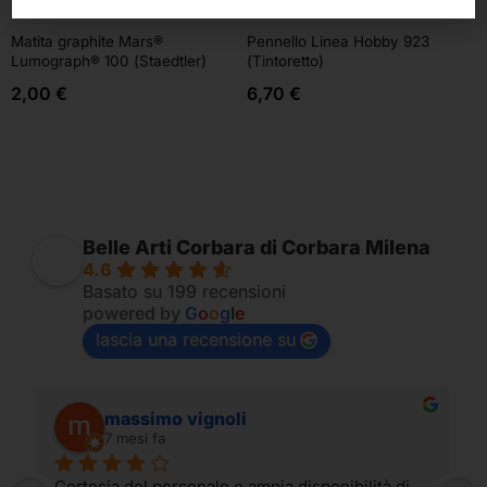
Staedtler
Tintoretto
Matita graphite Mars®
Pennello Linea Hobby 923
Lumograph® 100 (Staedtler)
(Tintoretto)
2,00
€
6,70
€
Belle Arti Corbara di Corbara Milena
4.6
Basato su 199 recensioni
powered by
G
o
o
g
l
e
lascia una recensione su
massimo vignoli
7 mesi fa
Cortesia del personale e ampia disponibilità di 