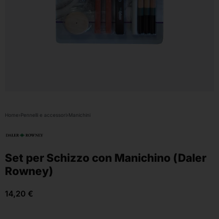
Home
›
Pennelli e accessori
›
Manichini
Set per Schizzo con Manichino (Daler
Rowney)
14,20
€