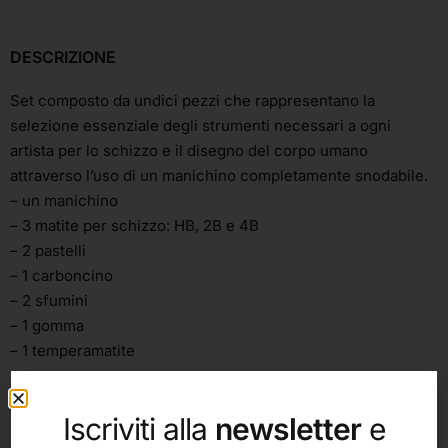
DESCRIZIONE
Set composto da undici pezzi che rappresentano la
selezione essenziale degli strumenti necessari a ogni
artista per lo schizzo e il disegno del corpo umano
attraverso l’uso di un manichino completamente snodabile.
– un manichino
– 3 matite per schizzo: HB, 2B e 4B
– 2 pastelli
– 1 carboncino
– 2 sfumini
– 1 gomma
– 1 temperamatite
Iscriviti alla
newsletter
e