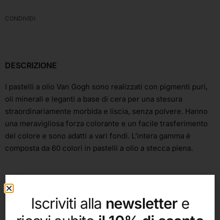
CONDIVIDI
DESCRIZIONE
I pastelli a olio Van Gogh sono realizzati con pigmenti puri,
oli minerali e leganti a base di cera per una stesura
straordinariamente morbida e liscia, senza polvere. Hanno
una meravigliosa forza colorante e un facile trasferimento
del colore e sono adatti a vari fondi. L’intera gamma è
composta da 60 colori in pastelli a olio a stecca piena.
Iscriviti alla
newsletter
e