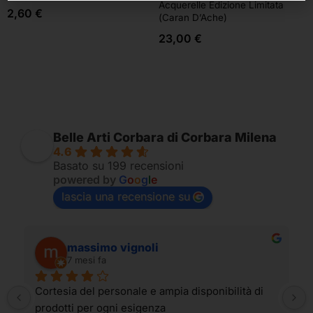
Acquerelle Edizione Limitata
2,60
€
(Caran D’Ache)
23,00
€
Belle Arti Corbara di Corbara Milena
4.6
Basato su 199 recensioni
powered by
G
o
o
g
l
e
lascia una recensione su
massimo vignoli
7 mesi fa
Cortesia del personale e ampia disponibilità di 
prodotti per ogni esigenza