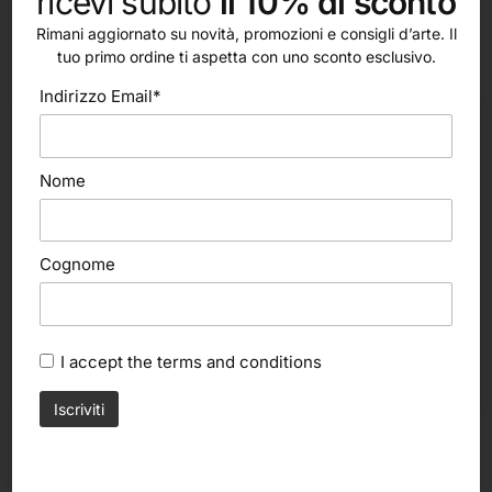
ricevi subito
il 10% di sconto
Rimani aggiornato su novità, promozioni e consigli d’arte. Il
tuo primo ordine ti aspetta con uno sconto esclusivo.
altri nostri prodotti
Indirizzo Email*
Nome
Cognome
I accept the
terms and conditions
Scegli
Leggi tutto
IN ARRIVO
Maimeri
Caran d’ache
Colori Tempera Fine (Maimeri)
Confezione Pastel Neocolor II