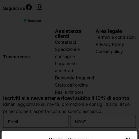
Seguici su
Assistenza
Area legale
clienti
Termini e condizioni
Contattaci
Privacy Policy
Spedizioni e
Cookie policy
consegne
Trasparenza
Pagamenti
accettati
Domande frequenti
Stato dell’ordine
Resi e rimborsi
Iscriviti alla newsletter e ricevi subito il 10% di sconto
Rimani aggiornato su novità, promozioni e consigli d’arte. Il tuo
primo ordine ti aspetta con uno sconto esclusivo.
Utilizziamo Brevo come piattaforma di marketing. Inviando questo modulo,