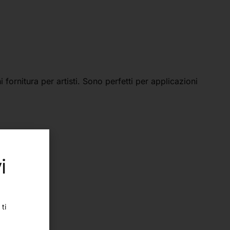
ornitura per artisti. Sono perfetti per applicazioni
i
ti