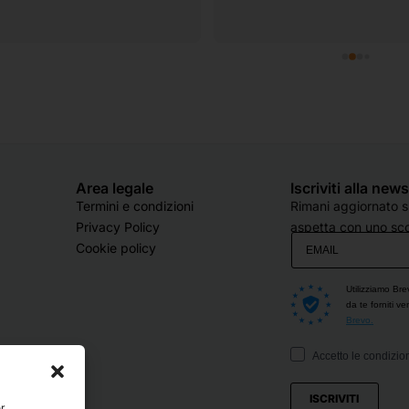
Area legale
Iscriviti alla new
Termini e condizioni
Rimani aggiornato su
Privacy Policy
aspetta con uno sco
Cookie policy
Utilizziamo Bre
da te forniti v
Brevo.
Accetto le condizion
ISCRIVITI
er