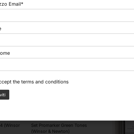
izzo Email*
e
nome
accept the
terms and conditions
In offerta!
Winsor & Newton
24 (Winsor
Set Promarker Green Tones
(Winsor & Newton)