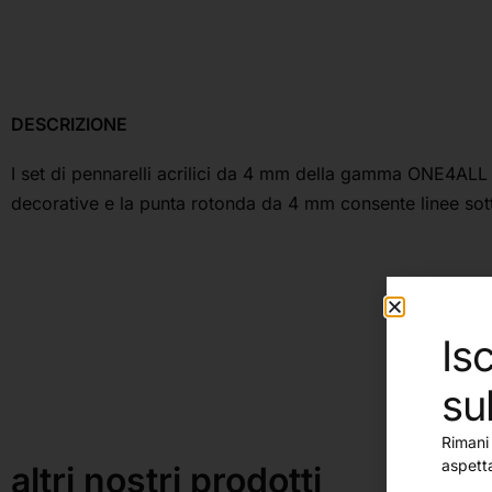
DESCRIZIONE
I set di pennarelli acrilici da 4 mm della gamma ONE4ALL 2
decorative e la punta rotonda da 4 mm consente linee sotti
Isc
su
Rimani 
aspett
altri nostri prodotti