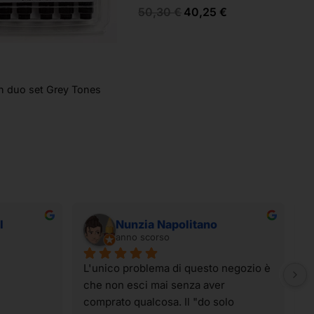
50,30
€
40,25
€
h duo set Grey Tones
I
Nunzia Napolitano
anno scorso
L'unico problema di questo negozio è 
I
che non esci mai senza aver 
t
comprato qualcosa. Il "do solo 
g