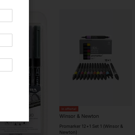
In offerta!
Winsor & Newton
Promarker 12+1 Set 1 (Winsor &
Newton)