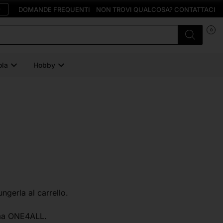
O
DOMANDE FREQUENTI
NON TROVI QUALCOSA? CONTATTACI
0
ola
Hobby
ungerla al carrello.
mma ONE4ALL.