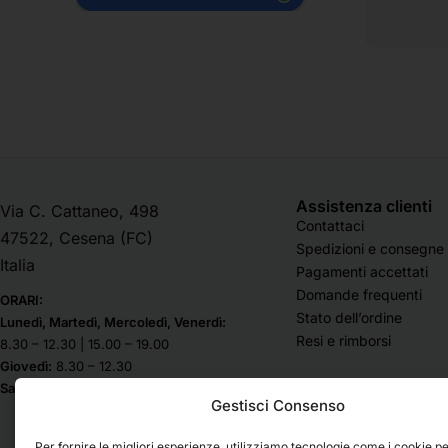
Assistenza clienti
Via C. Cattaneo, 498
Contattaci
47522, Cesena (FC)
Spedizioni e consegne
Italia
Pagamenti accettati
Domande frequenti
ORARI:
Stato dell’ordine
Lunedì, Martedì, Mercoledì, Venerdì:
Resi e rimborsi
8.30 – 12.30 | 15.00 – 19.00
Giovedì:
8.30 – 12.30
Sabato & Domenica chiuso
Gestisci Consenso
Per fornire le migliori esperienze, utilizziamo tecnologie come i cookie p