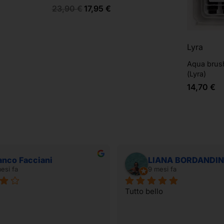
23,90
€
17,95
€
Lyra
Aqua brus
(Lyra)
14,70
€
anco Facciani
LIANA BORDANDIN
esi fa
9 mesi fa
Tutto bello