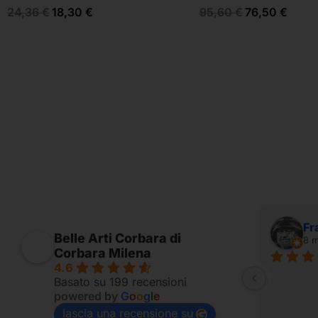
24,36
€
18,30
€
95,60
€
76,50
€
Alessandro Ridolfi
Fr
Belle Arti Corbara di
7 mesi fa
8 m
Corbara Milena
4.6
Fornito per appassionati
Basato su 199 recensioni
powered by
G
o
o
g
l
e
lascia una recensione su