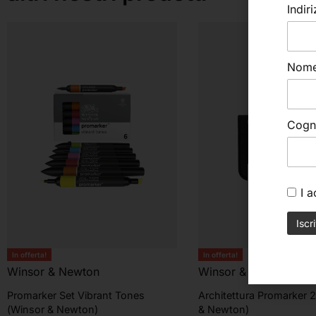
Indir
Nom
Cog
I 
In offerta!
In offerta!
Winsor & Newton
Winsor & Newton
Promarker Set Vibrant Tones
Architettura Promarker 
(Winsor & Newton)
& Newton)