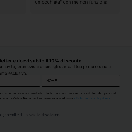
un'occhiata" con me non funziona! 
p
Ahahahahah! I materiali sono tutti di 
t
qualità e spaziano su praticamente 
v
tutte le tecniche artistiche. Il 
p
personale è sempre super gentile, 
c
molto preparato e, soprattutto, col 
d
sorriso, anche quando sono oberate 
o
di lavoro (come è capitato oggi). 
e
Hanno sempre un occhio di riguardo 
q
sletter e ricevi subito il 10% di sconto
per tutti e si fanno in quattro per 
d
 novità, promozioni e consigli d’arte. Il tuo primo ordine ti
esserti d'aiuto. Che dire...solo cose 
c
nto esclusivo.
belle!! Grazie!
s
p
O
vo come piattaforma di marketing. Inviando questo modulo, accetti che i dati personali
engano trasferiti a Brevo per il trattamento in conformità
all'Informativa sulla privacy di
i generali e di ricevere le Newsletters.