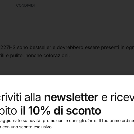
CONDIVIDI
27HS sono bestseller e dovrebbero essere presenti in ogni f
li e pulite, nonché colorazioni.
riviti alla
newsletter
e ricev
bito
il 10% di sconto
aggiornato su novità, promozioni e consigli d’arte. Il tuo primo ordine 
a con uno sconto esclusivo.