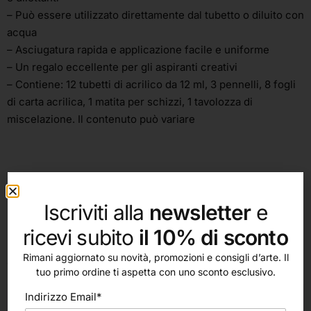
– Può essere utilizzato direttamente dal tubetto o diluito con
acqua
– Asciugatura rapida e applicazione facile e uniforme
– Un regalo eccellente per gli aspiranti creativi
– Contiene: 12 tubetti di acrilico da 12 ml, 3 pennelli, 8 fogli
di carta acrilica, 1 matita per schizzi, 1 tavolozza di
miscelazione. Il contenuto può variare
Iscriviti alla
newsletter
e
ricevi subito
il 10% di sconto
altri nostri prodotti
Rimani aggiornato su novità, promozioni e consigli d’arte. Il
tuo primo ordine ti aspetta con uno sconto esclusivo.
Indirizzo Email*