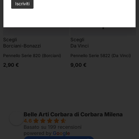
Scegli
Scegli
Borciani-Bonazzi
Da Vinci
Pennello Serie 820 (Borciani)
Pennello Serie 5822 (Da Vinci)
2,90
€
9,00
€
Belle Arti Corbara di Corbara Milena
4.6
Basato su 199 recensioni
powered by
G
o
o
g
l
e