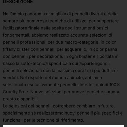
DESCRIZIONE
Nell’ampio panorama di migliaia di pennelli diversi e delle
sempre più numerose tecniche di utilizzo, per supportare
l’utilizzatore finale nella scelta degli strumenti basici
fondamentali, abbiamo realizzato accurate selezioni di
pennelli professionali per due macro-categorie: in color
tiffany blister con pennelli per acquerello, in color panna
con pennelli per decorazione. In ogni blister è riportata in
basso la sotto-tecnica specifica a cui appartengono i
pennelli selezionati con la massima cura tra i più duttili e
venduti. Nel rispetto del mondo animale, abbiamo
selezionato esclusivamente pennelli sintetici, quindi 100%
Cruelty Free. Nuove selezioni per nuove tecniche saranno
presto disponibili.
Le selezioni dei pennelli potrebbero cambiare in futuro,
specialmente se realizzeremo nuovi pennelli più specifici e
funzionali per le tecniche di riferimento.