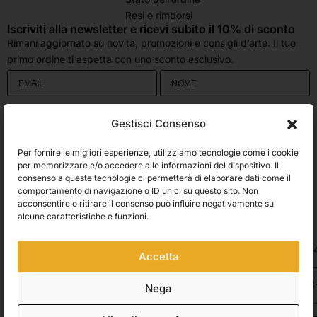
Resi e rimborsi
Iscriviti alla newsletter e ricevi subito il 10% di sconto
Rimani aggiornato su novità, promozioni e consigli d’arte. Il tuo
primo ordine ti aspetta con uno sconto esclusivo.
Utilizziamo Brevo come piattaforma di marketing. Inviando questo modulo,
Gestisci Consenso
accetti che i dati personali da te forniti vengano trasferiti a Brevo per il
trattamento in conformità
all'Informativa sulla privacy di Brevo.
Per fornire le migliori esperienze, utilizziamo tecnologie come i cookie
Accetto le condizioni generali e di ricevere le Newsletters.
per memorizzare e/o accedere alle informazioni del dispositivo. Il
consenso a queste tecnologie ci permetterà di elaborare dati come il
comportamento di navigazione o ID unici su questo sito. Non
ISCRIVITI
acconsentire o ritirare il consenso può influire negativamente su
Spedizioni
alcune caratteristiche e funzioni.
Accetta
Pagamenti
Nega