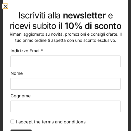
8105 Campiture: Blister selezione campiture d’acquerello
con 2 pennelli serie 1415/8, 1108/20
Iscriviti alla
newsletter
e
ricevi subito
il 10% di sconto
Rimani aggiornato su novità, promozioni e consigli d’arte. Il
tuo primo ordine ti aspetta con uno sconto esclusivo.
Indirizzo Email*
altri nostri prodotti
Nome
Cognome
I accept the
terms and conditions