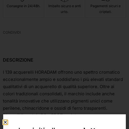
Consegne in 24/48h.
Imballo sicuro e anti
Pagamenti sicuri e
urto.
criptati.
CONDIVIDI
DESCRIZIONE
I 139 acquerelli HORADAM offrono uno spettro cromatico
eccezionalmente ampio e soddisfano i più elevati standard
qualitativi di un acquerello di qualità superiore. Oltre ai
colori tradizionali consolidati, il marchio include anche
tonalità innovative che utilizzano pigmenti unici come
perilene, chinacridone e ossidi di ferro trasparenti.
Disponibile set da 24 e 36 1/2 godet.