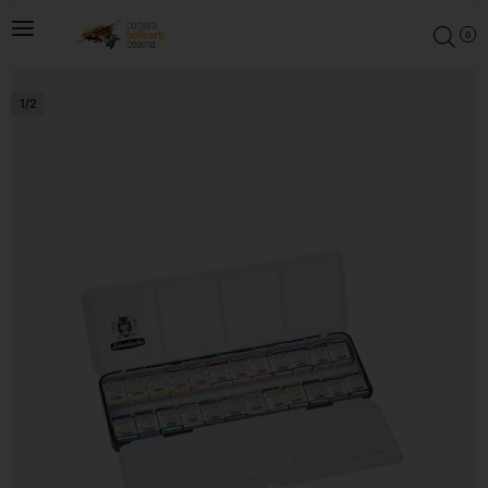
0
1
/
2