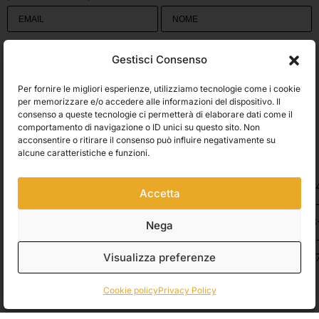
Utilizziamo Brevo come piattaforma di marketing. Inviando questo modulo,
Gestisci Consenso
accetti che i dati personali da te forniti vengano trasferiti a Brevo per il
trattamento in conformità
all'Informativa sulla privacy di Brevo.
Per fornire le migliori esperienze, utilizziamo tecnologie come i cookie
Accetto le condizioni generali e di ricevere le Newsletters.
per memorizzare e/o accedere alle informazioni del dispositivo. Il
consenso a queste tecnologie ci permetterà di elaborare dati come il
comportamento di navigazione o ID unici su questo sito. Non
ISCRIVITI
acconsentire o ritirare il consenso può influire negativamente su
Spedizioni
alcune caratteristiche e funzioni.
Accetta
Pagamenti
Nega
Visualizza preferenze
© 2026 Belle Arti Corbara, IT03736520408 – REA: FO – 314246. All rights
reserved.
Crediti
.
Cookie policy
Privacy Policy