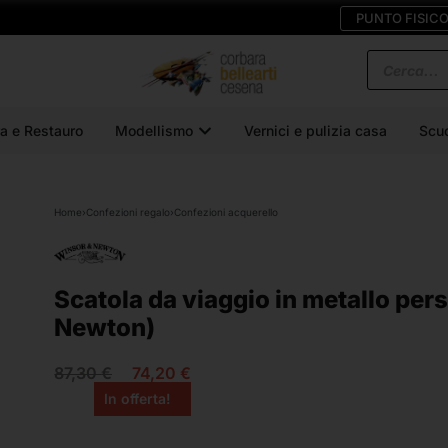
PUNTO FISIC
a e Restauro
Modellismo
Vernici e pulizia casa
Scu
Home
›
Confezioni regalo
›
Confezioni acquerello
Scatola da viaggio in metallo per
Newton)
87,30
€
74,20
€
In offerta!