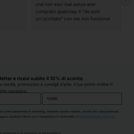
che non esci mai senza aver 
t
comprato qualcosa. Il "do solo 
g
un'occhiata" con me non funziona! 
p
Ahahahahah! I materiali sono tutti di 
t
qualità e spaziano su praticamente 
v
tutte le tecniche artistiche. Il 
p
personale è sempre super gentile, 
c
molto preparato e, soprattutto, col 
d
sorriso, anche quando sono oberate 
o
di lavoro (come è capitato oggi). 
e
Hanno sempre un occhio di riguardo 
q
sletter e ricevi subito il 10% di sconto
per tutti e si fanno in quattro per 
d
 novità, promozioni e consigli d’arte. Il tuo primo ordine ti
esserti d'aiuto. Che dire...solo cose 
c
nto esclusivo.
belle!! Grazie!
s
p
O
vo come piattaforma di marketing. Inviando questo modulo, accetti che i dati personali
engano trasferiti a Brevo per il trattamento in conformità
all'Informativa sulla privacy di
i generali e di ricevere le Newsletters.