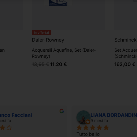
In offerta!
Daler-Rowney
Schminck
man
Acquerelli Aquafine, Set (Daler-
Set Acquer
Rowney)
(Schminck
13,95
€
11,20
€
162,00
€
anco Facciani
LIANA BORDANDIN
esi fa
9 mesi fa
Tutto bello