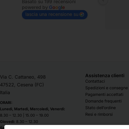
Basato su 199 recensioni
powered by
G
o
o
g
l
e
lascia una recensione su
Assistenza clienti
Via C. Cattaneo, 498
Contattaci
47522, Cesena (FC)
Spedizioni e consegne
Italia
Pagamenti accettati
Domande frequenti
ORARI:
Stato dell’ordine
Lunedì, Martedì, Mercoledì, Venerdì:
Resi e rimborsi
8.30 – 12.30 | 15.00 – 19.00
Giovedì:
8.30 – 12.30
Sabato & Domenica chiuso