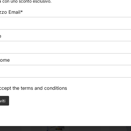
a con uno sconto esclusivo.
izzo Email*
e
nome
accept the
terms and conditions