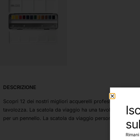
DESCRIZIONE
Scopri 12 dei nostri migliori acquerelli professionali con p
Isc
tavolozza. La scatola da viaggio ha una tavolozza integral
per un pennello. La scatola da viaggio personalizzabile 
su
Rimani 