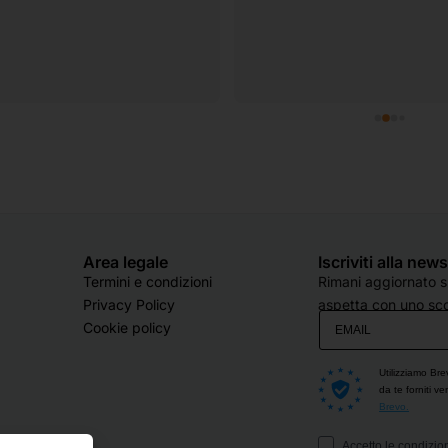
Area legale
Iscriviti alla new
Termini e condizioni
Rimani aggiornato su
Privacy Policy
aspetta con uno sco
Cookie policy
Utilizziamo Bre
da te forniti v
Brevo.
Accetto le condizion