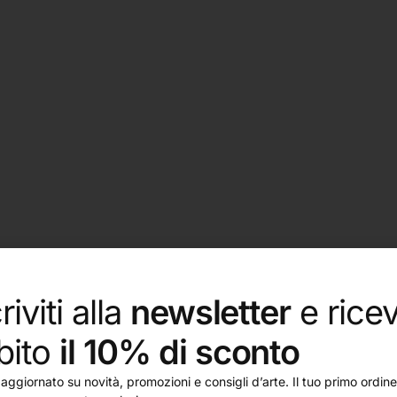
restazioni senza pari. Il tutto in una scatola da viaggio con 
riviti alla
newsletter
e ricev
e nel coperchio, uno sportello incernierato per mescolare e 
era precedentemente chiamata Black Box.
bito
il 10% di sconto
aggiornato su novità, promozioni e consigli d’arte. Il tuo primo ordine 