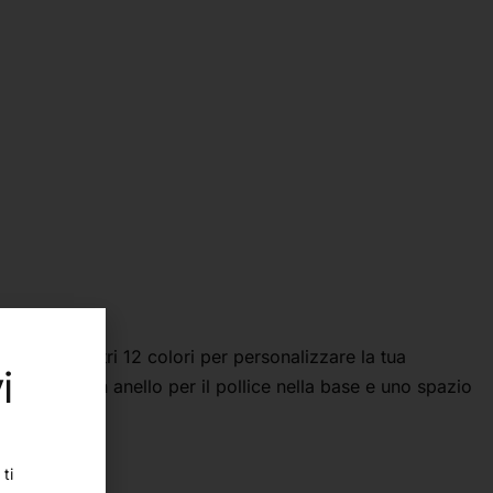
spazio per altri 12 colori per personalizzare la tua
i
colorare, un anello per il pollice nella base e uno spazio
ti