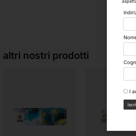
aspett
Indir
Nom
altri nostri prodotti
Cog
I 