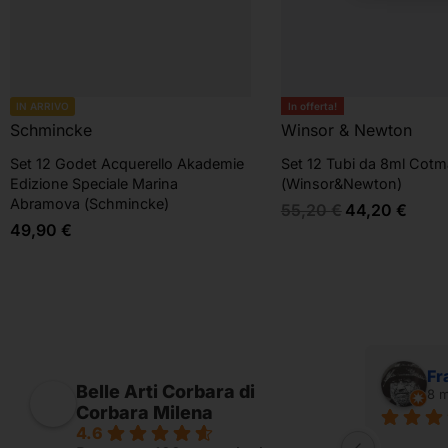
In offerta!
IN ARRIVO
Schmincke
Winsor & Newton
Set 12 Godet Acquerello Akademie
Set 12 Tubi da 8ml Cot
Edizione Speciale Marina
(Winsor&Newton)
Abramova (Schmincke)
55,20
€
44,20
€
49,90
€
Alessandro Ridolfi
Fr
Belle Arti Corbara di
7 mesi fa
8 m
Corbara Milena
4.6
Fornito per appassionati