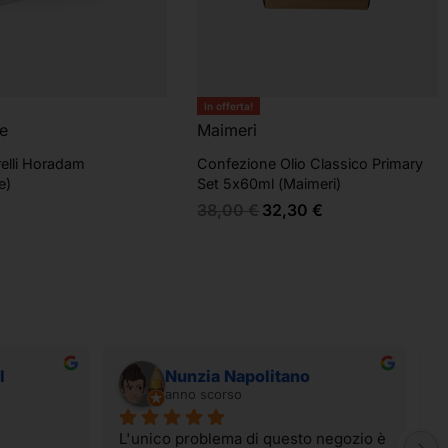
In offerta!
e
Maimeri
elli Horadam
Confezione Olio Classico Primary
e)
Set 5x60ml (Maimeri)
38,00
€
32,30
€
I
Nunzia Napolitano
anno scorso
L'unico problema di questo negozio è 
I