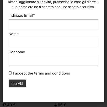
Rimani aggiornato su novità, promozioni e consigli d’arte. Il
altri nostri prodotti
tuo primo ordine ti aspetta con uno sconto esclusivo.
Indirizzo Email*
Nome
Cognome
I accept the
terms and conditions
Scegli
Aggiungi al carrello
Phase
Novecento
Permetar in petrolio (Phase)
Pulitore per ottone (Novecento)
17,40
€
4,95
€