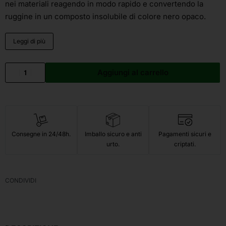
nei materiali reagendo in modo rapido e convertendo la
ruggine in un composto insolubile di colore nero opaco.
Leggi di più
Aggiungi al carrello
Consegne in 24/48h.
Imballo sicuro e anti
Pagamenti sicuri e
urto.
criptati.
CONDIVIDI