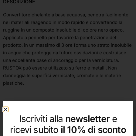
DESCRIZIONE
Convertitore chelante a base acquosa, penetra facilmente
nei materiali reagendo in modo rapido e convertendo la
ruggine in un composto insolubile di colore nero opaco.
Applicato a pennello per favorire la penetrazione del
prodotto, in un massimo di 3 ore forma uno strato insolubile
in acqua che protegge da future ossidazioni e costruisce
una eccellente base di ancoraggio per la verniciatura.
RUSTOX può essere utilizzato su ferro e metalli. Non
danneggia le superfici verniciate, cromate e le materie
plastiche.
Iscriviti alla
newsletter
e
ricevi subito
il 10% di sconto