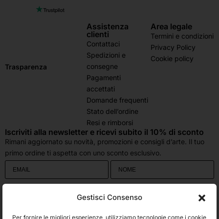
Assistenza
Area legale
clienti
Termini e condizioni
Contattaci
Privacy Policy
Spedizioni e
Cookie policy
consegne
Trasparenza
Pagamenti
accettati
Domande frequenti
Stato dell’ordine
Resi e rimborsi
Iscriviti alla newsletter e ricevi subito il 10% di sconto
Rimani aggiornato su novità, promozioni e consigli d’arte. Il tuo
primo ordine ti aspetta con uno sconto esclusivo.
Utilizziamo Brevo come piattaforma di marketing. Inviando questo modulo,
Gestisci Consenso
accetti che i dati personali da te forniti vengano trasferiti a Brevo per il
trattamento in conformità
all'Informativa sulla privacy di Brevo.
Per fornire le migliori esperienze, utilizziamo tecnologie come i cookie