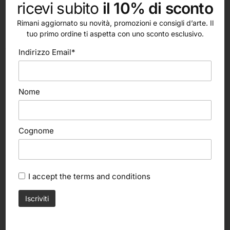
ricevi subito
il 10% di sconto
superfici verticali come facciavista, scale e battiscopa con
la variante RASCOTT DENSO per una maggiore adesione.
Rimani aggiornato su novità, promozioni e consigli d’arte. Il
tuo primo ordine ti aspetta con uno sconto esclusivo.
Specificità: a differenza dell’acido muriatico, è studiato per
garantire una pulizia sicura e mirata dei pavimenti in cotto.
Indirizzo Email*
Nome
Cognome
altri nostri prodotti
I accept the
terms and conditions