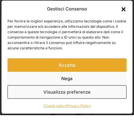
accettati
Domande frequenti
Gestisci Consenso
Stato dell’ordine
Per fornire le migliori esperienze, utilizziamo tecnologie come i cookie
Resi e rimborsi
per memorizzare e/o accedere alle informazioni del dispositivo. Il
Iscriviti alla newsletter e ricevi subito il 10% di sconto
consenso a queste tecnologie ci permetterà di elaborare dati come il
Rimani aggiornato su novità, promozioni e consigli d’arte. Il tuo
comportamento di navigazione o ID unici su questo sito. Non
primo ordine ti aspetta con uno sconto esclusivo.
acconsentire o ritirare il consenso può influire negativamente su
alcune caratteristiche e funzioni.
Utilizziamo Brevo come piattaforma di marketing. Inviando questo modulo,
Accetta
accetti che i dati personali da te forniti vengano trasferiti a Brevo per il
trattamento in conformità
all'Informativa sulla privacy di Brevo.
Nega
Accetto le condizioni generali e di ricevere le Newsletters.
Visualizza preferenze
ISCRIVITI
Cookie policy
Privacy Policy
Spedizioni