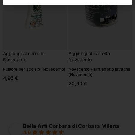
Aggiungi al carrello
Aggiungi al carrello
Novecento
Novecento
Pulitore per acciaio (Novecento)
Novecento Paint effetto lavagna
(Novecento)
4,95
€
20,60
€
Belle Arti Corbara di Corbara Milena
4.6