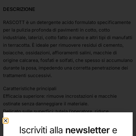
DESCRIZIONE
RASCOTT è un detergente acido formulato specificamente
per la pulizia profonda di pavimenti in cotto, cotto
industriale, laterizi, cotto fatto a mano e altri tipi di manufatti
in terracotta. È ideale per rimuovere residui di cemento,
boiacche, ossidazioni, affioramenti salini, macchie di
origine calcarea, fosfati e solfati, che spesso si accumulano
durante la posa, impedendo una corretta penetrazione dei
trattamenti successivi.
Caratteristiche principali
Efficacia superiore: rimuove incrostazioni e macchie
ostinate senza danneggiare il materiale.
Delicato sulle superfici: tutela l’operatore, riduce
l’aggressione su fughe e giunti e non provoca ingiallimenti o
danni alla colorazione del cotto.
Iscriviti alla
newsletter
e
Versatilità: utilizzabile su pavimenti esterni ed interni e per