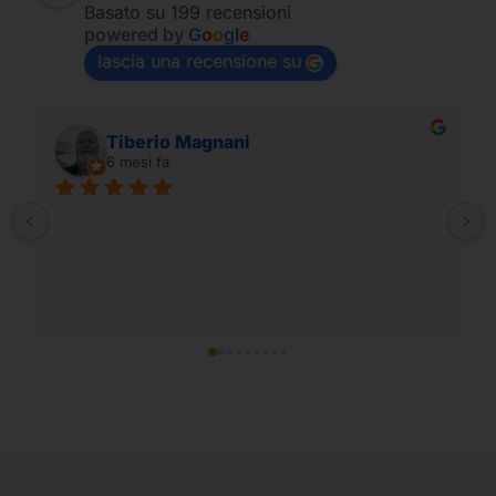
Basato su 199 recensioni
powered by
G
o
o
g
l
e
lascia una recensione su
Tiberio Magnani
6 mesi fa
C
p