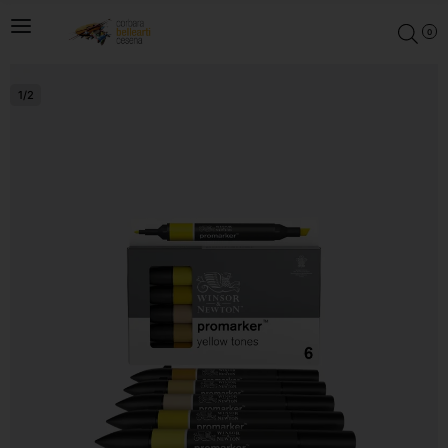
0
1
/
2