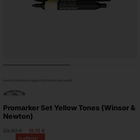
Home
›
Confezioni regalo
›
Confezioni pennarelli
Promarker Set Yellow Tones (Winsor &
Newton)
23,90
€
19,15
€
In offerta!