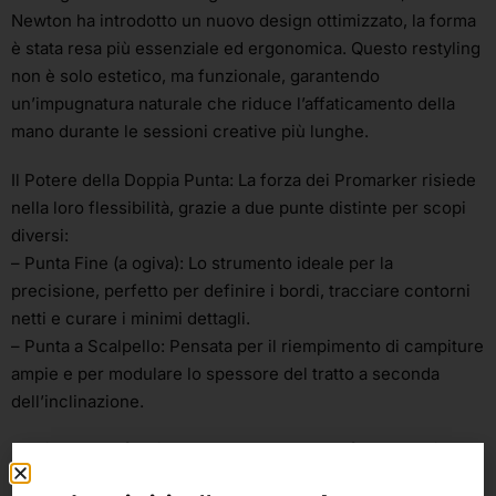
Newton ha introdotto un nuovo design ottimizzato, la forma
è stata resa più essenziale ed ergonomica. Questo restyling
non è solo estetico, ma funzionale, garantendo
un’impugnatura naturale che riduce l’affaticamento della
mano durante le sessioni creative più lunghe.
Il Potere della Doppia Punta: La forza dei Promarker risiede
nella loro flessibilità, grazie a due punte distinte per scopi
diversi:
– Punta Fine (a ogiva): Lo strumento ideale per la
precisione, perfetto per definire i bordi, tracciare contorni
netti e curare i minimi dettagli.
– Punta a Scalpello: Pensata per il riempimento di campiture
ampie e per modulare lo spessore del tratto a seconda
dell’inclinazione.
Inchiostro Professionale a Base d’Alcol: La formula dei
Promarker è studiata per garantire prestazioni d’eccellenza: