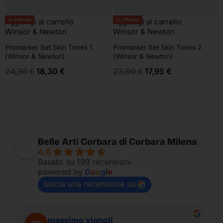
In offerta!
In offerta!
Aggiungi al carrello
Aggiungi al carrello
Winsor & Newton
Winsor & Newton
Promarker Set Skin Tones 1
Promarker Set Skin Tones 2
(Winsor & Newton)
(Winsor & Newton)
24,36
€
18,30
€
23,90
€
17,95
€
Belle Arti Corbara di Corbara Milena
4.6
Basato su 199 recensioni
powered by
G
o
o
g
l
e
lascia una recensione su
massimo vignoli