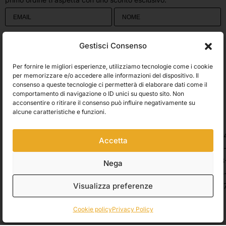
Utilizziamo Brevo come piattaforma di marketing. Inviando questo modulo,
Gestisci Consenso
accetti che i dati personali da te forniti vengano trasferiti a Brevo per il
trattamento in conformità
all'Informativa sulla privacy di Brevo.
Per fornire le migliori esperienze, utilizziamo tecnologie come i cookie
Accetto le condizioni generali e di ricevere le Newsletters.
per memorizzare e/o accedere alle informazioni del dispositivo. Il
consenso a queste tecnologie ci permetterà di elaborare dati come il
comportamento di navigazione o ID unici su questo sito. Non
ISCRIVITI
acconsentire o ritirare il consenso può influire negativamente su
Spedizioni
alcune caratteristiche e funzioni.
Accetta
Pagamenti
Nega
Visualizza preferenze
© 2026 Belle Arti Corbara, IT03736520408 – REA: FO – 314246. All rights
reserved.
Crediti
.
Cookie policy
Privacy Policy