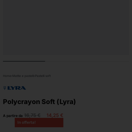
Home
›
Matite e pastelli
›
Pastelli soft
Polycrayon Soft (Lyra)
16,75
€
14,25
€
A partire da
In offerta!