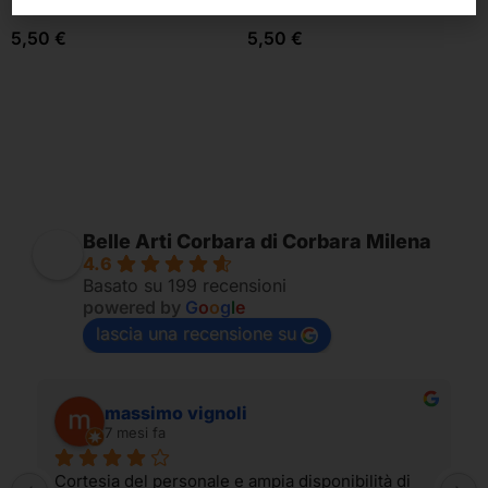
pastelli
pastelli
5,50
€
5,50
€
Belle Arti Corbara di Corbara Milena
4.6
Basato su 199 recensioni
powered by
G
o
o
g
l
e
lascia una recensione su
massimo vignoli
7 mesi fa
Cortesia del personale e ampia disponibilità di 