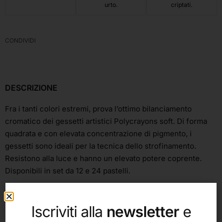
urto.
criptati.
CONDIVIDI
DESCRIZIONE
Fra i tanti colori estremi, prova l’ottimo bilanciamento
cromatico dei gessetti artistici Polycrayons soft. Di forma
quadrata e con elevata concentrazione di pigmento, i
gessetti sono ideali per la tecnica dello strofinamento.
Resistono alla luce e hanno un elevato potere coprente.
Disponibili in set da 12 e 24 pastelli.
Iscriviti alla
newsletter
e