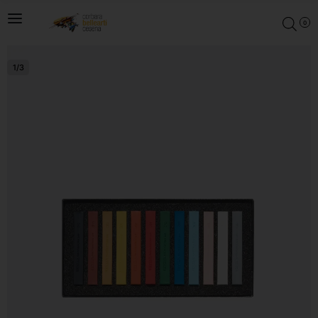
0
1
/
3