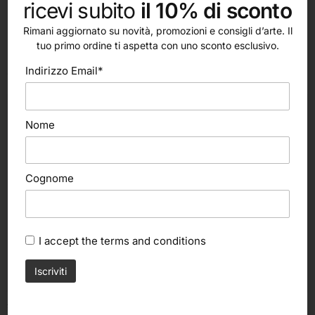
ricevi subito
il 10% di sconto
Rimani aggiornato su novità, promozioni e consigli d’arte. Il
tuo primo ordine ti aspetta con uno sconto esclusivo.
altri nostri prodotti
Indirizzo Email*
Nome
Cognome
I accept the
terms and conditions
Aggiungi al carrello
Aggiungi al carrello
Sofft knife oval, sfumino per
Sofft knife flat, sfumino per