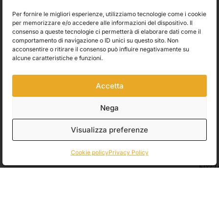
Resi e rimborsi
Per fornire le migliori esperienze, utilizziamo tecnologie come i cookie
Iscriviti alla newsletter e ricevi subito il 10% di sconto
per memorizzare e/o accedere alle informazioni del dispositivo. Il
Rimani aggiornato su novità, promozioni e consigli d’arte. Il tuo
consenso a queste tecnologie ci permetterà di elaborare dati come il
primo ordine ti aspetta con uno sconto esclusivo.
comportamento di navigazione o ID unici su questo sito. Non
acconsentire o ritirare il consenso può influire negativamente su
alcune caratteristiche e funzioni.
Utilizziamo Brevo come piattaforma di marketing. Inviando questo modulo,
accetti che i dati personali da te forniti vengano trasferiti a Brevo per il
Accetta
trattamento in conformità
all'Informativa sulla privacy di Brevo.
Nega
Accetto le condizioni generali e di ricevere le Newsletters.
Visualizza preferenze
ISCRIVITI
Spedizioni
Cookie policy
Privacy Policy
Pagamenti