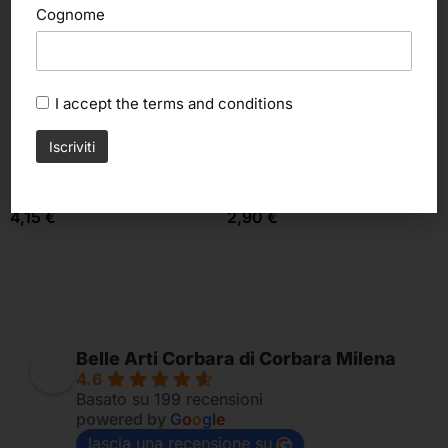
Cognome
I accept the
terms and conditions
Scegli
Scegli
Tintoretto
Tintoretto
Spatole per dipingere (Tintoretto)
Pennello Serie 838 (Tintoretto)
4,15
€
2,90
€
Belle Arti Corbara di Corbara Milena
4.6
Basato su 199 recensioni
powered by
G
o
o
g
l
e
lascia una recensione su