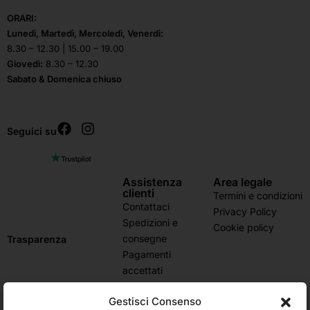
ORARI:
Lunedì, Martedì, Mercoledì, Venerdì:
8.30 – 12.30 | 15.00 – 19.00
Giovedì:
8.30 – 12.30
Sabato & Domenica chiuso
Seguici su
Assistenza
Area legale
clienti
Termini e condizioni
Contattaci
Privacy Policy
Spedizioni e
Cookie policy
consegne
Trasparenza
Pagamenti
accettati
Domande frequenti
Gestisci Consenso
Stato dell’ordine