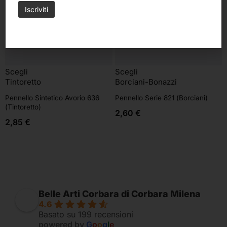
Scegli
Scegli
Tintoretto
Borciani-Bonazzi
Pennello Sintetico Avorio 636
Pennello Serie 821 (Borciani)
(Tintoretto)
2,60
€
2,85
€
Belle Arti Corbara di Corbara Milena
4.6
Basato su 199 recensioni
powered by
G
o
o
g
l
e