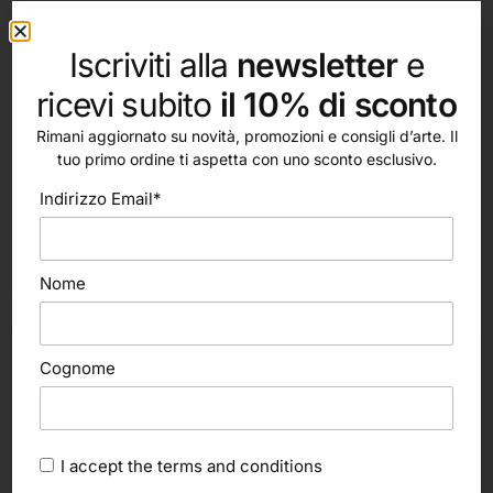
materico, mentre le punte sottili delle singole fibre,
regalano una stesura cromatica graduale ed omogenea,
Iscriviti alla
newsletter
e
permettendo risultati di effetto realista con colori pastosi.
ricevi subito
il 10% di sconto
Rimani aggiornato su novità, promozioni e consigli d’arte. Il
tuo primo ordine ti aspetta con uno sconto esclusivo.
Indirizzo Email*
altri nostri prodotti
Nome
Cognome
I accept the
terms and conditions