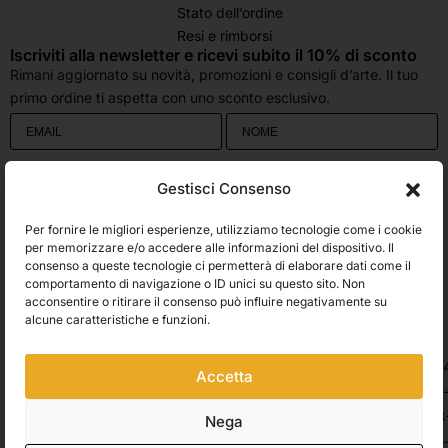
Stato dell’ordine
Resi e rimborsi
Iscriviti alla newsletter e ricevi subito il 10% di sconto
Rimani aggiornato su novità, promozioni e consigli d’arte. Il tuo
primo ordine ti aspetta con uno sconto esclusivo.
Utilizziamo Brevo come piattaforma di marketing. Inviando questo modulo,
Gestisci Consenso
accetti che i dati personali da te forniti vengano trasferiti a Brevo per il
trattamento in conformità
all'Informativa sulla privacy di Brevo.
Per fornire le migliori esperienze, utilizziamo tecnologie come i cookie
Accetto le condizioni generali e di ricevere le Newsletters.
per memorizzare e/o accedere alle informazioni del dispositivo. Il
consenso a queste tecnologie ci permetterà di elaborare dati come il
comportamento di navigazione o ID unici su questo sito. Non
ISCRIVITI
acconsentire o ritirare il consenso può influire negativamente su
Spedizioni
alcune caratteristiche e funzioni.
Accetta
Pagamenti
Nega