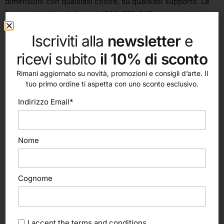
dimensioni con qualsiasi colore, su qualsiasi supporto. Le
forme classiche delle serie 943, 874, 846 rappresentano
un’alternativa più economica alle serie 707, 708, 709 in cui
Iscriviti alla
newsletter
e
montiamo le stesse identiche teste ma con un manico
esagonale che non rotola su banco.
ricevi subito
il 10% di sconto
Rimani aggiornato su novità, promozioni e consigli d’arte. Il
tuo primo ordine ti aspetta con uno sconto esclusivo.
Indirizzo Email*
Nome
altri nostri prodotti
Cognome
I accept the
terms and conditions