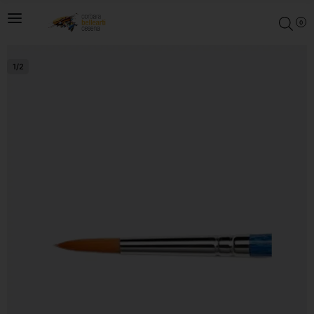
0
1
/
2