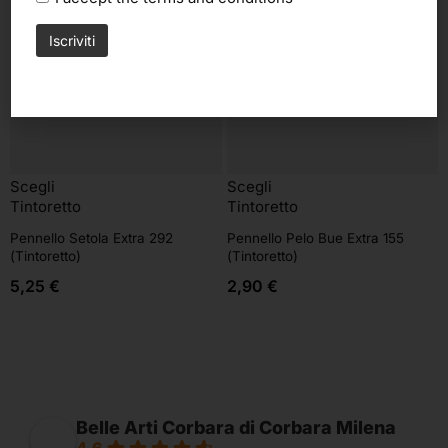
Scegli
Scegli
Tintoretto
Tintoretto
Pennello Setola Extra 292
Pennello Pelo Bue Extra 155
(Tintoretto)
(Tintoretto)
5,25
€
2,90
€
Belle Arti Corbara di Corbara Milena