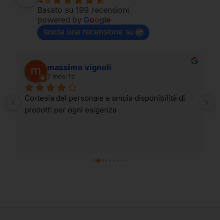
4.6
Basato su 199 recensioni
powered by
G
o
o
g
l
e
lascia una recensione su
massimo vignoli
7 mesi fa
Cortesia del personale e ampia disponibilità di 
prodotti per ogni esigenza