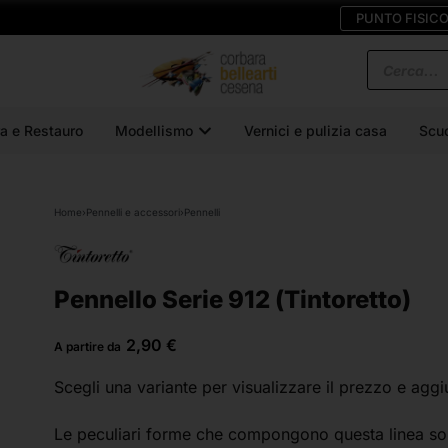
PUNTO FISIC
a e Restauro
Modellismo
Vernici e pulizia casa
Scu
Home
›
Pennelli e accessori
›
Pennelli
Pennello Serie 912 (Tintoretto)
2,90
€
A partire da
Scegli una variante
per visualizzare il prezzo e aggi
Le peculiari forme che compongono questa linea son