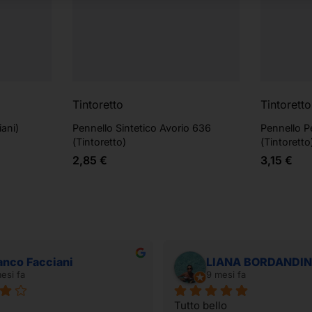
Tintoretto
Tintoretto
iani)
Pennello Sintetico Avorio 636
Pennello P
(Tintoretto)
(Tintoretto
2,85
€
3,15
€
anco Facciani
LIANA BORDANDIN
esi fa
9 mesi fa
Tutto bello