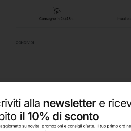
Consegne in 24/48h.
Imballo s
CONDIVIDI
tate con lo scopo di agevolare l’hobbista nella realizzazion
riviti alla
newsletter
e ricev
bito
il 10% di sconto
e nichelato. Manico corto di legno verniciato azzurro.
aggiornato su novità, promozioni e consigli d’arte. Il tuo primo ordine 