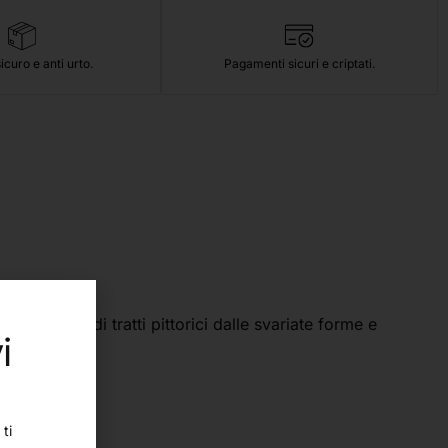
icuro e anti urto.
Pagamenti sicuri e criptati.
e rapida di tratti pittorici dalle svariate forme e
i
ti