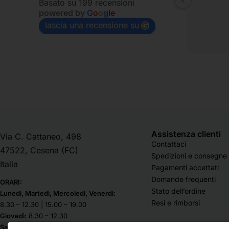
Basato su 199 recensioni
powered by
G
o
o
g
l
e
lascia una recensione su
Assistenza clienti
Via C. Cattaneo, 498
Contattaci
47522, Cesena (FC)
Spedizioni e consegne
Italia
Pagamenti accettati
Domande frequenti
ORARI:
Stato dell’ordine
Lunedì, Martedì, Mercoledì, Venerdì:
Resi e rimborsi
8.30 – 12.30 | 15.00 – 19.00
Giovedì:
8.30 – 12.30
Sabato & Domenica chiuso