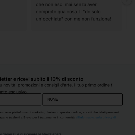
che non esci mai senza aver 
t
comprato qualcosa. Il "do solo 
g
un'occhiata" con me non funziona! 
p
Ahahahahah! I materiali sono tutti di 
t
qualità e spaziano su praticamente 
v
tutte le tecniche artistiche. Il 
p
personale è sempre super gentile, 
c
molto preparato e, soprattutto, col 
d
sorriso, anche quando sono oberate 
o
di lavoro (come è capitato oggi). 
e
Hanno sempre un occhio di riguardo 
q
sletter e ricevi subito il 10% di sconto
per tutti e si fanno in quattro per 
d
 novità, promozioni e consigli d’arte. Il tuo primo ordine ti
esserti d'aiuto. Che dire...solo cose 
c
nto esclusivo.
belle!! Grazie!
s
p
O
vo come piattaforma di marketing. Inviando questo modulo, accetti che i dati personali
engano trasferiti a Brevo per il trattamento in conformità
all'Informativa sulla privacy di
i generali e di ricevere le Newsletters.