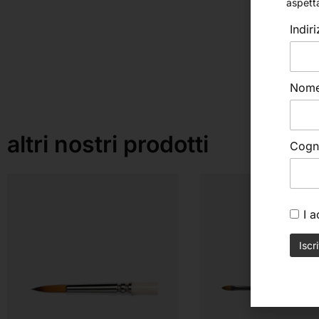
aspett
Indir
Nom
altri nostri prodotti
Cog
I 