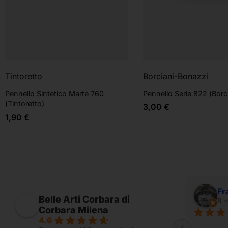
Tintoretto
Borciani-Bonazzi
Pennello Sintetico Marte 760
Pennello Serie 822 (Borc
(Tintoretto)
3,00
€
1,90
€
Alessandro Ridolfi
Fr
Belle Arti Corbara di
7 mesi fa
8 m
Corbara Milena
4.6
Fornito per appassionati