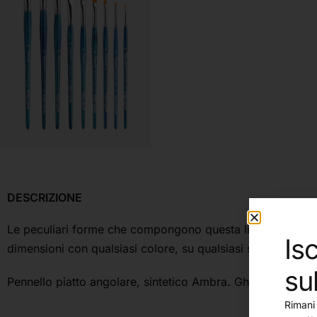
DESCRIZIONE
Le peculiari forme che compongono questa linea sono proget
Isc
dimensioni con qualsiasi colore, su qualsiasi supporto.
su
Pennello piatto angolare, sintetico Ambra. Ghiera in otton
Rimani 