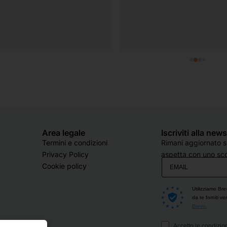
Area legale
Iscriviti alla new
Termini e condizioni
Rimani aggiornato su
Privacy Policy
aspetta con uno sco
Cookie policy
Utilizziamo Bre
da te forniti v
Brevo.
Accetto le condizion