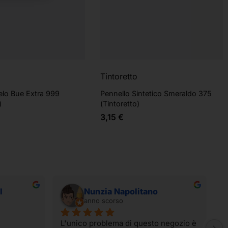
Tintoretto
elo Bue Extra 999
Pennello Sintetico Smeraldo 375
)
(Tintoretto)
3,15
€
I
Nunzia Napolitano
anno scorso
L'unico problema di questo negozio è 
I