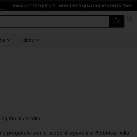
O
DOMANDE FREQUENTI
NON TROVI QUALCOSA? CONTATTACI
0
ola
Hobby
ungerla al carrello.
o progettate con lo scopo di agevolare l’hobbista nella