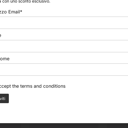
a con uno sconto esclusivo.
izzo Email*
e
nome
accept the
terms and conditions