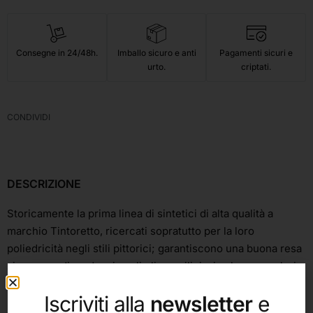
Consegne in 24/48h.
Imballo sicuro e anti
Pagamenti sicuri e
urto.
criptati.
CONDIVIDI
DESCRIZIONE
Storicamente la prima linea di sintetici di alta qualità a
marchio Tintoretto, ricercati sopratutto per la loro
poliedricità negli stili pittorici; garantiscono una buona resa
sia con medium densi quali oli e acrilici, sia che con colori
fluidi come acquerelli e tempere. Rappresentano pertanto
Iscriviti alla
newsletter
e
un jolly indispensabile per chiunque voglia approcciarsi alla