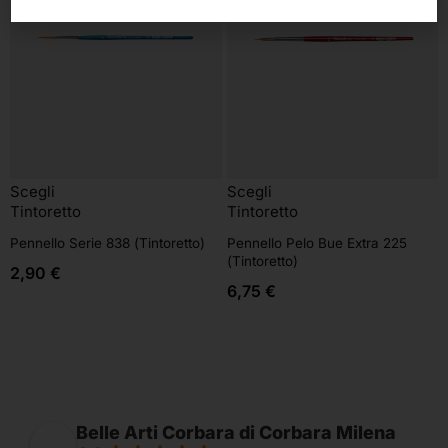
Scegli
Scegli
Tintoretto
Tintoretto
Pennello Serie 838 (Tintoretto)
Pennello Pelo Bue Extra 225
(Tintoretto)
2,90
€
6,75
€
Belle Arti Corbara di Corbara Milena