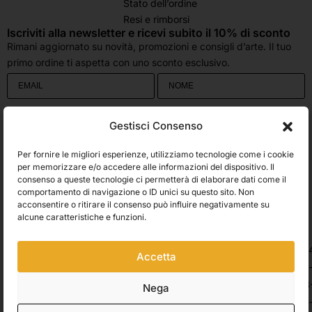
Stato dell’ordine
Resi e rimborsi
Iscriviti alla newsletter e ricevi subito il 10% di sconto
Rimani aggiornato su novità, promozioni e consigli d’arte. Il tuo
primo ordine ti aspetta con uno sconto esclusivo.
Utilizziamo Brevo come piattaforma di marketing. Inviando questo modulo,
Gestisci Consenso
accetti che i dati personali da te forniti vengano trasferiti a Brevo per il
trattamento in conformità
all'Informativa sulla privacy di Brevo.
Per fornire le migliori esperienze, utilizziamo tecnologie come i cookie
Accetto le condizioni generali e di ricevere le Newsletters.
per memorizzare e/o accedere alle informazioni del dispositivo. Il
consenso a queste tecnologie ci permetterà di elaborare dati come il
comportamento di navigazione o ID unici su questo sito. Non
ISCRIVITI
acconsentire o ritirare il consenso può influire negativamente su
Spedizioni
alcune caratteristiche e funzioni.
Accetta
Pagamenti
Nega