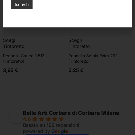
Scegli
Scegli
Tintoretto
Tintoretto
Pennello Caucciù 512
Pennello Setola Extra 292
(Tintoretto)
(Tintoretto)
3,95
€
5,25
€
Belle Arti Corbara di Corbara Milena
4.6
Basato su 199 recensioni
powered by
G
o
o
g
l
e