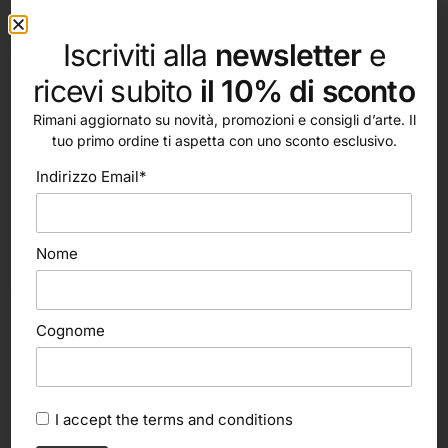
Pennello tondo extra lungo, pelo di bue extra. Ghiera in
Iscriviti alla
newsletter
e
ottone nichelato. Manico lungo in legno, verniciato rosso.
ricevi subito
il 10% di sconto
Rimani aggiornato su novità, promozioni e consigli d’arte. Il
tuo primo ordine ti aspetta con uno sconto esclusivo.
Indirizzo Email*
altri nostri prodotti
Nome
Cognome
I accept the
terms and conditions