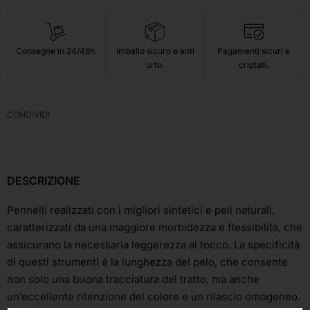
Consegne in 24/48h.
Imballo sicuro e anti
Pagamenti sicuri e
urto.
criptati.
CONDIVIDI
DESCRIZIONE
Pennelli realizzati con i migliori sintetici e peli naturali,
caratterizzati da una maggiore morbidezza e flessibilità, che
assicurano la necessaria leggerezza al tocco. La specificità
di questi strumenti è la lunghezza del pelo, che consente
non solo una buona tracciatura del tratto, ma anche
un’eccellente ritenzione del colore e un rilascio omogeneo.