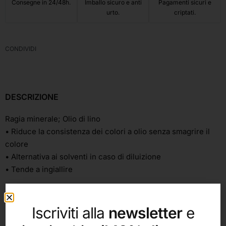
Consegne in 24/48h.
Imballo sicuro e anti
Pagamenti sicuri e
urto.
criptati.
CONDIVIDI
DESCRIZIONE
Ragia minerale; Olio di lino
• Riduce la consistenza dei colori a olio senza smagrire il
colore
• Alternativa ai solventi in caso di diluizione
• Tende a ingiallire
Iscriviti alla
newsletter
e