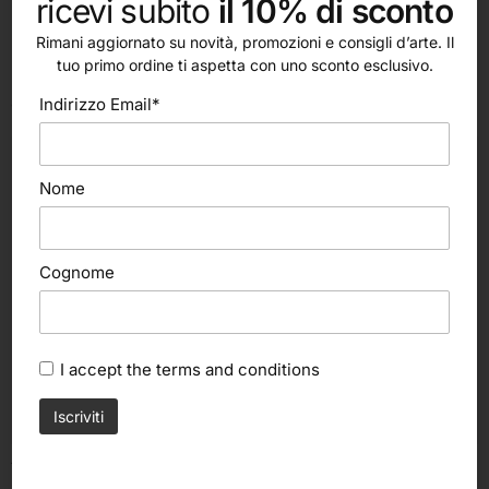
ricevi subito
il 10% di sconto
Rimani aggiornato su novità, promozioni e consigli d’arte. Il
tuo primo ordine ti aspetta con uno sconto esclusivo.
altri nostri prodotti
Indirizzo Email*
Nome
Cognome
I accept the
terms and conditions
Aggiungi al carrello
Aggiungi al carrello
Maimeri
Maimeri