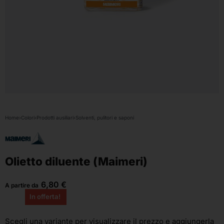
Home
›
Colori
›
Prodotti ausiliari
›
Solventi, pulitori e saponi
Olietto diluente (Maimeri)
6,80
€
A partire da
In offerta!
Scegli una variante
per visualizzare il prezzo e aggiungerla