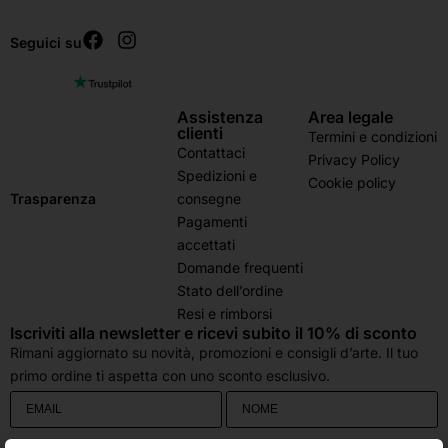
Seguici su
Assistenza
Area legale
clienti
Termini e condizioni
Contattaci
Privacy Policy
Spedizioni e
Cookie policy
consegne
Trasparenza
Pagamenti
accettati
Domande frequenti
Stato dell’ordine
Resi e rimborsi
Iscriviti alla newsletter e ricevi subito il 10% di sconto
Rimani aggiornato su novità, promozioni e consigli d’arte. Il tuo
primo ordine ti aspetta con uno sconto esclusivo.