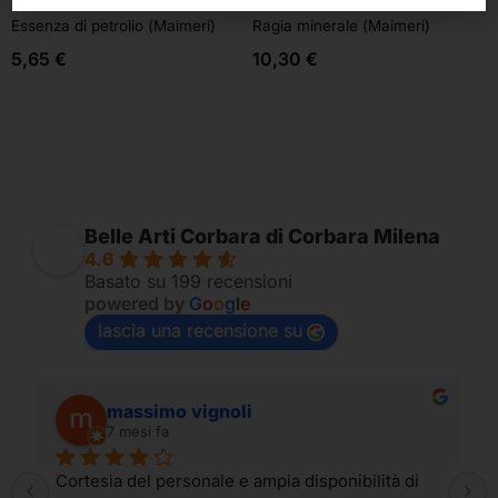
Essenza di petrolio (Maimeri)
Ragia minerale (Maimeri)
5,65
€
10,30
€
Belle Arti Corbara di Corbara Milena
4.6
Basato su 199 recensioni
powered by
G
o
o
g
l
e
lascia una recensione su
massimo vignoli
7 mesi fa
Cortesia del personale e ampia disponibilità di 