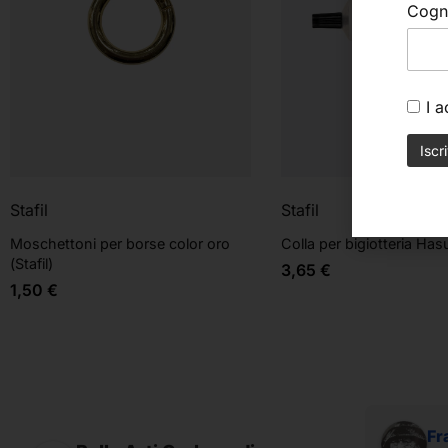
Cog
I 
Stafil
Stafil
Moschettoni per borse color oro
Colla per bigiotteria Hasul
(Stafil)
3,65
€
1,50
€
Alessandro Ridolfi
Fr