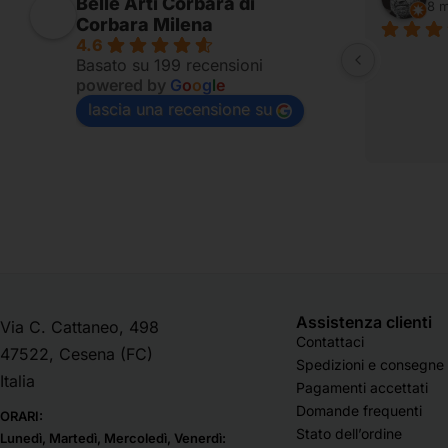
Belle Arti Corbara di
7 mesi fa
8 m
Corbara Milena
4.6
Fornito per appassionati
Basato su 199 recensioni
powered by
G
o
o
g
l
e
lascia una recensione su
Assistenza clienti
Via C. Cattaneo, 498
Contattaci
47522, Cesena (FC)
Spedizioni e consegne
Italia
Pagamenti accettati
Domande frequenti
ORARI:
Stato dell’ordine
Lunedì, Martedì, Mercoledì, Venerdì: