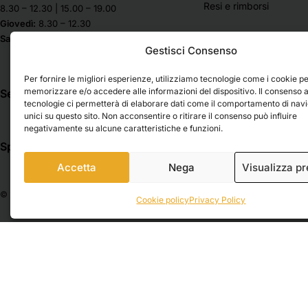
Resi e rimborsi
8.30 – 12.30 | 15.00 – 19.00
Giovedì:
8.30 – 12.30
Sabato & Domenica chiuso
Gestisci Consenso
Per fornire le migliori esperienze, utilizziamo tecnologie come i cookie p
memorizzare e/o accedere alle informazioni del dispositivo. Il consenso 
Seguici su
tecnologie ci permetterà di elaborare dati come il comportamento di nav
unici su questo sito. Non acconsentire o ritirare il consenso può influire
negativamente su alcune caratteristiche e funzioni.
Spedizioni
Pagamenti
Accetta
Nega
Visualizza p
© 2026 Belle Arti Corbara, IT03736520408 – REA: FO – 314246. All rights reser
Cookie policy
Privacy Policy