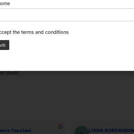
nome
accept the
terms and conditions
it (Stafil)
anco Facciani
LIANA BORDANDIN