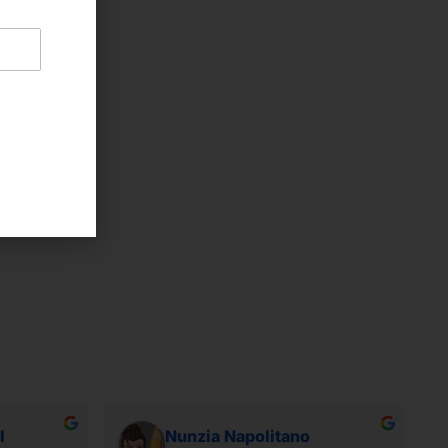
I
Nunzia Napolitano