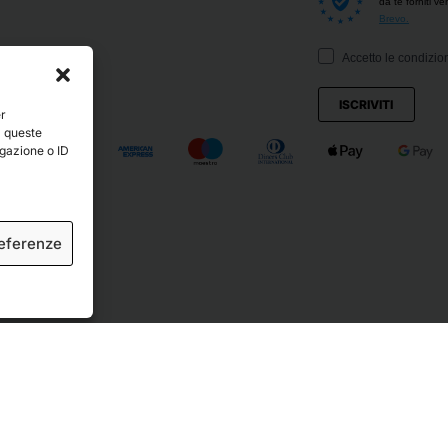
da te forniti v
Brevo.
Accetto le condizion
ISCRIVITI
er
a queste
igazione o ID
referenze
ved.
Crediti
.