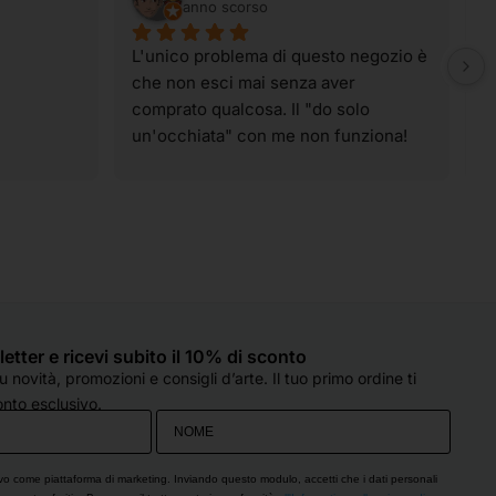
anno scorso
L'unico problema di questo negozio è 
I
che non esci mai senza aver 
t
comprato qualcosa. Il "do solo 
g
un'occhiata" con me non funziona! 
p
Ahahahahah! I materiali sono tutti di 
t
qualità e spaziano su praticamente 
v
tutte le tecniche artistiche. Il 
p
personale è sempre super gentile, 
c
molto preparato e, soprattutto, col 
d
sorriso, anche quando sono oberate 
o
di lavoro (come è capitato oggi). 
e
Hanno sempre un occhio di riguardo 
q
sletter e ricevi subito il 10% di sconto
per tutti e si fanno in quattro per 
d
 novità, promozioni e consigli d’arte. Il tuo primo ordine ti
esserti d'aiuto. Che dire...solo cose 
c
nto esclusivo.
belle!! Grazie!
s
p
O
vo come piattaforma di marketing. Inviando questo modulo, accetti che i dati personali