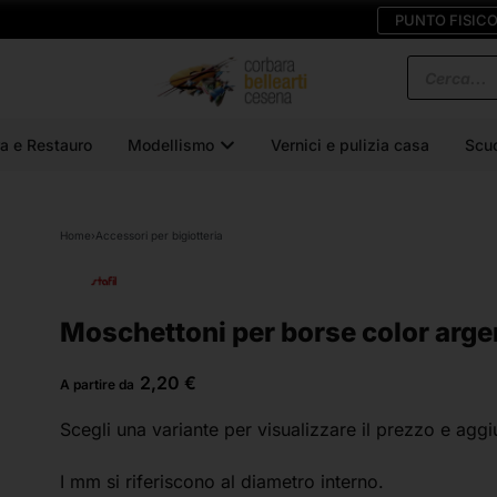
PUNTO FISIC
a e Restauro
Modellismo
Vernici e pulizia casa
Scu
Home
›
Accessori per bigiotteria
Moschettoni per borse color argen
2,20
€
A partire da
Scegli una variante
per visualizzare il prezzo e aggi
I mm si riferiscono al diametro interno.