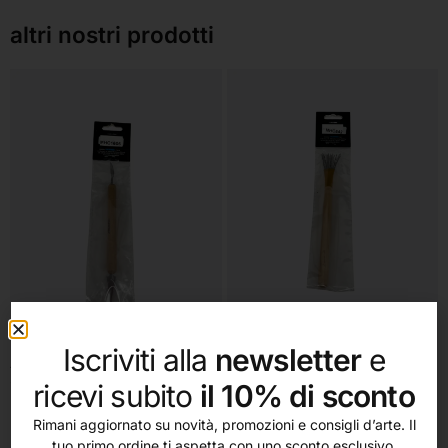
altri nostri prodotti
Iscriviti alla
newsletter
e
Aggiungi al carrello
Aggiungi al carrello
Colorobbia
Colorobbia
ricevi subito
il 10% di sconto
Rifinitore (Colorobbia)
Spazzolino metallo morbido cm
Rimani aggiornato su novità, promozioni e consigli d’arte. Il
18 (Colorobbia)
5,95
€
tuo primo ordine ti aspetta con uno sconto esclusivo.