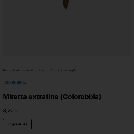
Home
›
Scultura, Argilla e Attrezzi
›
Attrezzi per argilla
Miretta extrafine (Colorobbia)
3,20
€
Leggi di più