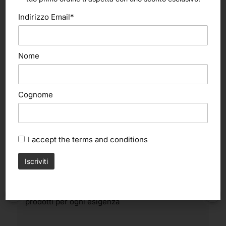
4,55
€
Indirizzo Email*
Nome
Belle Arti Corbara di Corbara Milena
4.6
Cognome
Basato su 199 recensioni
powered by
G
o
o
g
l
e
lascia una recensione su
I accept the
terms and conditions
massimo vignoli
7 mesi fa
Cortesia del personale e ampia disponibilità di 
prodotti per ogni esigenza