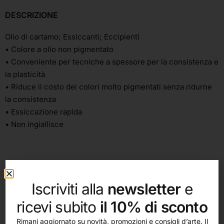
DESCRIZIONE
Olio di cartamo; Essiccanti; Eccipienti
• Colore a olio non pigmentato
• Conveniente per tecniche a spessore per la consistenza e
la plasticità
• Riduce il costo dei colori molto pigmentati senza ridurne
la consistenza
• Essiccazione rapida
• Non ingiallisce
Iscriviti alla
newsletter
e
ricevi subito
il 10% di sconto
Rimani aggiornato su novità, promozioni e consigli d’arte. Il