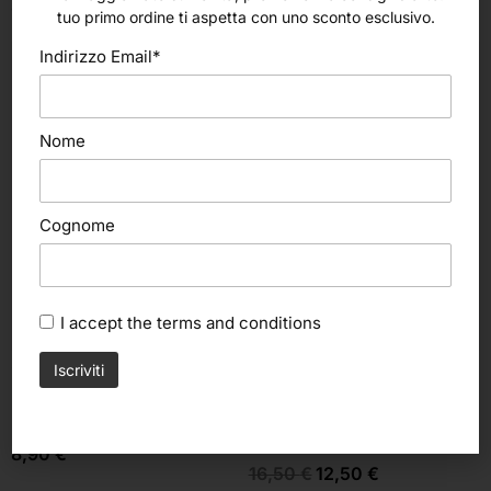
altri nostri prodotti
tuo primo ordine ti aspetta con uno sconto esclusivo.
Indirizzo Email*
Nome
Cognome
I accept the
terms and conditions
In offerta!
Scegli
Aggiungi al carrello
Maimeri
Maimeri
Medio essiccante (Maimeri)
Vernice finale opaca spray
(Maimeri)
8,90
€
16,50
€
12,50
€