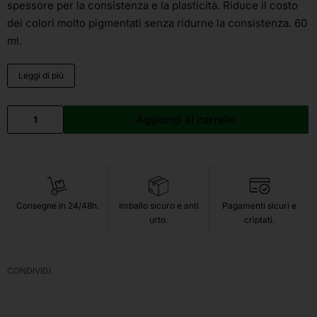
spessore per la consistenza e la plasticità. Riduce il costo
dei colori molto pigmentati senza ridurne la consistenza. 60
ml.
Leggi di più
Aggiungi al carrello
Consegne in 24/48h.
Imballo sicuro e anti
Pagamenti sicuri e
urto.
criptati.
CONDIVIDI