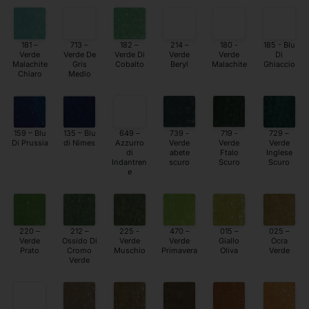
181 –
713 –
182 –
214 –
180 -
185 - Blu
Verde
Verde De
Verde Di
Verde
Verde
Di
Malachite
Gris
Cobalto
Beryl
Malachite
Ghiaccio
Chiaro
Medio
159 – Blu
135 – Blu
649 –
739 -
719 -
729 –
Di Prussia
di Nimes
Azzurro
Verde
Verde
Verde
di
abete
Ftalo
Inglese
Indantren
scuro
Scuro
Scuro
e
220 –
212 –
225 -
470 –
015 –
025 –
Verde
Ossido Di
Verde
Verde
Giallo
Ocra
Prato
Cromo
Muschio
Primavera
Oliva
Verde
Verde