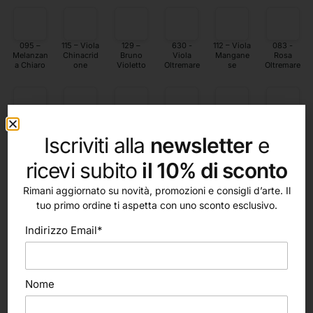
095 –
115 – Viola
129 –
630 -
112 – Viola
083 -
Melanzan
Chinacrid
Bruno
Viola
Mangane
Rosa
a Chiaro
one
Violetto
Oltremare
se
Oltremare
571 - Rosa
041 –
732 -
542 -
832 –
068 -
Antrachin
Albicocca
Oliva
Butternut
Ocra
Rosso
Iscriviti alla
newsletter
e
one
Bruna
Bruna
Ercolano
10%
10%
ricevi subito
il 10% di sconto
Rimani aggiornato su novità, promozioni e consigli d’arte. Il
tuo primo ordine ti aspetta con uno sconto esclusivo.
872 –
842 –
802 -
862 –
093 -
902 –
Ocra
Ombra
Grigio
Siena
Viola
Seppia
Indirizzo Email*
Bruciata
Naturale
Francese
Bruciata
Grigiastro
10%
10%
10%
10%
10%
Nome
507 –
803 –
002 -
004 -
504 –
808 -