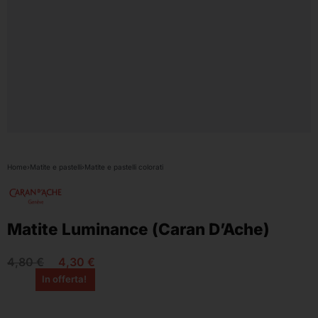
Home
›
Matite e pastelli
›
Matite e pastelli colorati
Matite Luminance (Caran D’Ache)
4,80
€
4,30
€
In offerta!