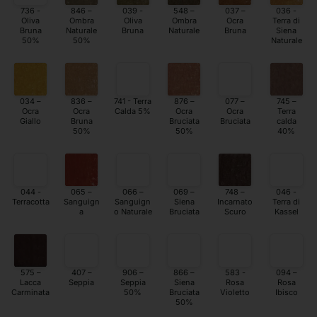
736 -
846 –
039 -
548 –
037 –
036 -
Oliva
Ombra
Oliva
Ombra
Ocra
Terra di
Bruna
Naturale
Bruna
Naturale
Bruna
Siena
50%
50%
Naturale
034 –
836 –
741 - Terra
876 –
077 –
745 –
Ocra
Ocra
Calda 5%
Ocra
Ocra
Terra
Giallo
Bruna
Bruciata
Bruciata
calda
50%
50%
40%
044 -
065 –
066 –
069 –
748 –
046 -
Terracotta
Sanguign
Sanguign
Siena
Incarnato
Terra di
a
o Naturale
Bruciata
Scuro
Kassel
575 –
407 –
906 –
866 –
583 -
094 –
Lacca
Seppia
Seppia
Siena
Rosa
Rosa
Carminata
50%
Bruciata
Violetto
Ibisco
50%