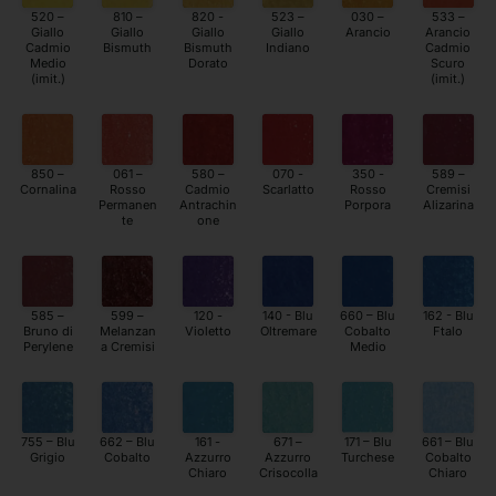
520 –
810 –
820 -
523 –
030 –
533 –
Giallo
Giallo
Giallo
Giallo
Arancio
Arancio
Cadmio
Bismuth
Bismuth
Indiano
Cadmio
Medio
Dorato
Scuro
(imit.)
(imit.)
850 –
061 –
580 –
070 -
350 -
589 –
Cornalina
Rosso
Cadmio
Scarlatto
Rosso
Cremisi
Permanen
Antrachin
Porpora
Alizarina
te
one
585 –
599 –
120 -
140 - Blu
660 – Blu
162 - Blu
Bruno di
Melanzan
Violetto
Oltremare
Cobalto
Ftalo
Perylene
a Cremisi
Medio
755 – Blu
662 – Blu
161 -
671 –
171 – Blu
661 – Blu
Grigio
Cobalto
Azzurro
Azzurro
Turchese
Cobalto
Chiaro
Crisocolla
Chiaro