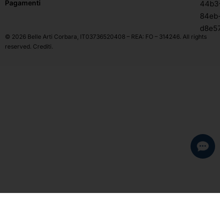
Pagamenti
© 2026 Belle Arti Corbara, IT03736520408 – REA: FO – 314246. All rights
reserved.
Crediti
.