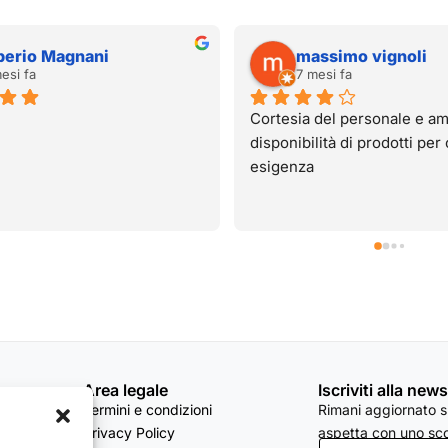
massimo vignoli
Alessandro
7 mesi fa
7 mesi fa
Cortesia del personale e ampia 
Fornito per appass
disponibilità di prodotti per ogni 
esigenza
Area legale
Iscriviti alla new
Termini e condizioni
Rimani aggiornato su
Privacy Policy
aspetta con uno sco