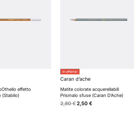
In offerta!
Caran d’ache
bOthello effetto
Matite colorate acquerellabili
 (Stabilo)
Prismalo sfuse (Caran D’Ache)
2,80
€
2,50
€