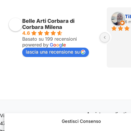
Tiberio Magnani
Belle Arti Corbara di
6 mesi fa
Corbara Milena
4.6
Basato su 199 recensioni
powered by
G
o
o
g
l
e
lascia una recensione su
Assistenza clienti
Via C. Cattaneo, 498
Contattaci
Gestisci Consenso
47522, Cesena (FC)
Spedizioni e consegne