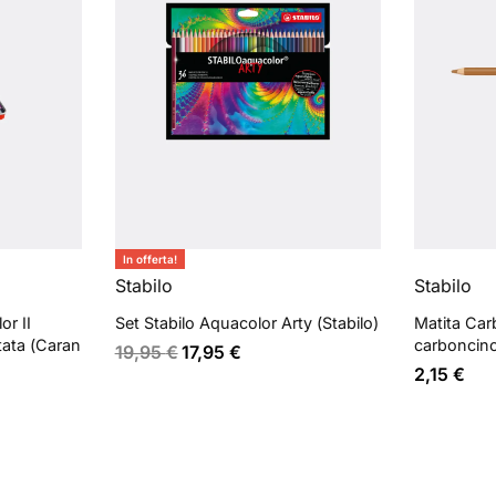
In offerta!
Stabilo
Stabilo
r II
Set Stabilo Aquacolor Arty (Stabilo)
Matita Car
tata (Caran
carboncino
19,95
€
17,95
€
2,15
€