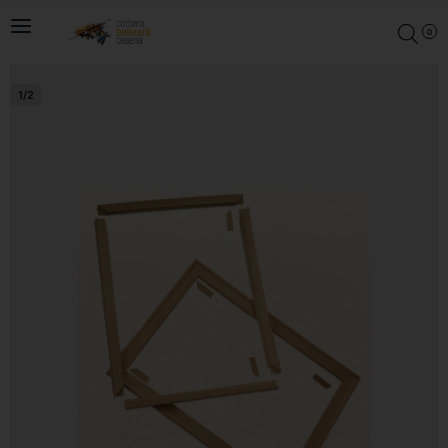
0
1
/
2