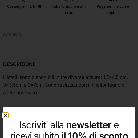
Consegne in 24/48h.
Imballo sicuro e anti
Pagamenti sicuri e
urto.
criptati.
CONDIVIDI
DESCRIZIONE
I listelli sono disponibili in tre diverse misure: 1,7×4,5 cm,
3×3,5cm e 2x7cm. Sono realizzati con il miglior legno di
abete austriaco.
Iscriviti alla
newsletter
e
ricevi subito
il 10% di sconto