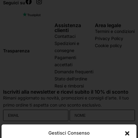
Seguici su
Assistenza
Area legale
clienti
Termini e condizioni
Contattaci
Privacy Policy
Spedizioni e
Cookie policy
consegne
Trasparenza
Pagamenti
accettati
Domande frequenti
Stato dell’ordine
Resi e rimborsi
Iscriviti alla newsletter e ricevi subito il 10% di sconto
Rimani aggiornato su novità, promozioni e consigli d’arte. Il tuo
primo ordine ti aspetta con uno sconto esclusivo.
Utilizziamo Brevo come piattaforma di marketing. Inviando questo modulo,
Gestisci Consenso
accetti che i dati personali da te forniti vengano trasferiti a Brevo per il