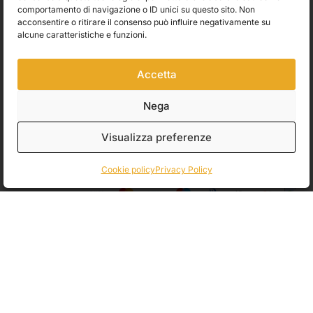
comportamento di navigazione o ID unici su questo sito. Non
primo ordine ti aspetta con uno sconto esclusivo.
acconsentire o ritirare il consenso può influire negativamente su
alcune caratteristiche e funzioni.
Utilizziamo Brevo come piattaforma di marketing. Inviando questo modulo,
Accetta
accetti che i dati personali da te forniti vengano trasferiti a Brevo per il
trattamento in conformità
all'Informativa sulla privacy di Brevo.
Nega
Accetto le condizioni generali e di ricevere le Newsletters.
Visualizza preferenze
ISCRIVITI
Cookie policy
Privacy Policy
Spedizioni
Pagamenti
© 2026 Belle Arti Corbara, IT03736520408 – REA: FO – 314246. All rights
reserved.
Crediti
.