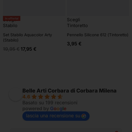
In offerta!
Scegli
Scegli
Stabilo
Tintoretto
Set Stabilo Aquacolor Arty
Pennello Silicone 612 (Tintoretto)
(Stabilo)
3,95
€
19,95
€
17,95
€
Belle Arti Corbara di Corbara Milena
4.6
Basato su 199 recensioni
powered by
G
o
o
g
l
e
lascia una recensione su