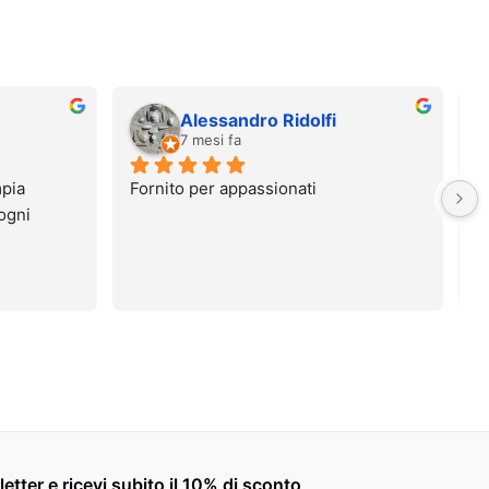
Alessandro Ridolfi
7 mesi fa
ia 
Fornito per appassionati
gni 
sletter e ricevi subito il 10% di sconto