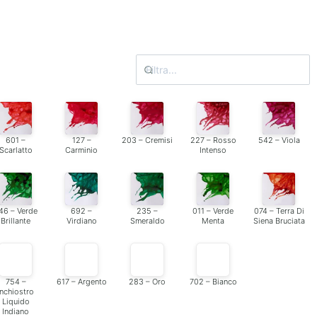
601 –
127 –
203 – Cremisi
227 – Rosso
542 – Viola
Scarlatto
Carminio
Intenso
46 – Verde
692 –
235 –
011 – Verde
074 – Terra Di
Brillante
Virdiano
Smeraldo
Menta
Siena Bruciata
754 –
617 – Argento
283 – Oro
702 – Bianco
Inchiostro
Liquido
Indiano