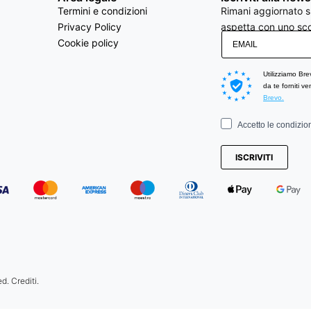
Termini e condizioni
Rimani aggiornato su
Privacy Policy
aspetta con uno sco
Cookie policy
Utilizziamo Bre
da te forniti v
Brevo.
Accetto le condizion
ISCRIVITI
ed.
Crediti
.