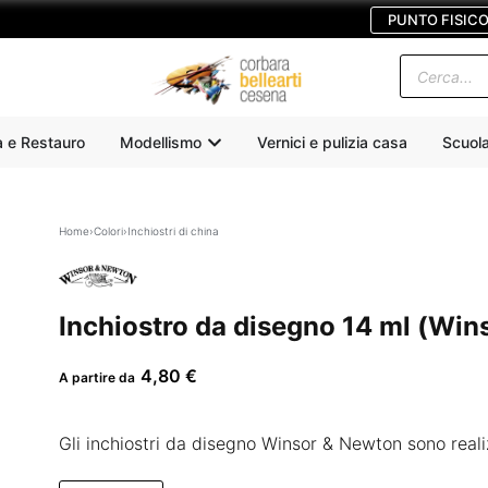
PUNTO FISIC
a e Restauro
Modellismo
Vernici e pulizia casa
Scuol
Home
›
Colori
›
Inchiostri di china
Inchiostro da disegno 14 ml (Wi
4,80
€
A partire da
Gli inchiostri da disegno Winsor & Newton sono realiz