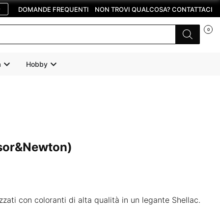
O
DOMANDE FREQUENTI
NON TROVI QUALCOSA? CONTATTACI
0
a
Hobby
nsor&Newton)
zati con coloranti di alta qualità in un legante Shellac.