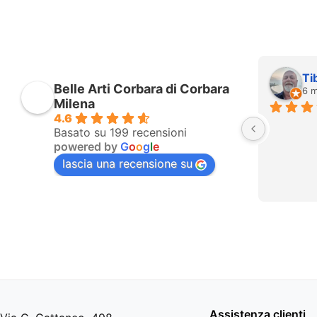
Tib
Belle Arti Corbara di Corbara
6 me
Milena
4.6
Basato su 199 recensioni
powered by
G
o
o
g
l
e
lascia una recensione su
Assistenza clienti