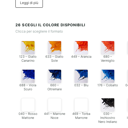
Leggi di più
26 SCEGLI IL COLORE DISPONIBILI
Clicca per scegliere il formato
123 – Giallo
633 – Giallo
449 – Arancia
680 –
Canarino
Sole
Vermiglio
688 – Viola
660 –
032 – Blu
176 – Cobalto
0
Scuro
Oltremare
040 – Rosso
441 – Marrone
469 – Torba
030 –
Mattone
Noce
Marrone
Inchiostro
Nero Indiano