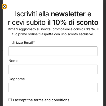
Iscriviti alla
newsletter
e
ricevi subito
il 10% di sconto
Rimani aggiornato su novità, promozioni e consigli d’arte. Il
tuo primo ordine ti aspetta con uno sconto esclusivo.
Indirizzo Email*
Aggiungi al carrello
Aggiungi al carrello
Gress WMS2502
Colorobbia
22,00
€
Nome
Utensile per tornire (Colorobbia)
3,15
€
Cognome
I accept the
terms and conditions