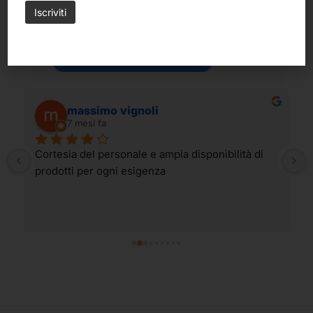
Belle Arti Corbara di Corbara Milena
4.6
Basato su 199 recensioni
powered by
G
o
o
g
l
e
lascia una recensione su
massimo vignoli
7 mesi fa
Cortesia del personale e ampia disponibilità di 
prodotti per ogni esigenza