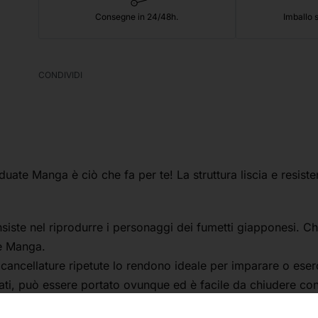
Consegne in 24/48h.
Imballo s
CONDIVIDI
e Manga è ciò che fa per te! La struttura liscia e resisten
siste nel riprodurre i personaggi dei fumetti giapponesi. Che
e Manga.
 cancellature ripetute lo rendono ideale per imparare o eserc
dati, può essere portato ovunque ed è facile da chiudere con 
o interna consente di proteggere gli schizzi e i modelli