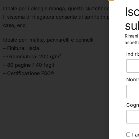
Isc
Ideale per i disegni manga, questo sketchbook può essere i
Il sistema di rilegatura consente di aprirlo in piano per fa
su
casa, ecc.
Rimani 
Ideale per: matite, pennarelli e pennelli
aspett
– Finitura: liscia
Indir
– Grammatura: 200 g/m²
– 80 pagine / 40 fogli
– Certificazione FSC®
Nom
Cog
I 