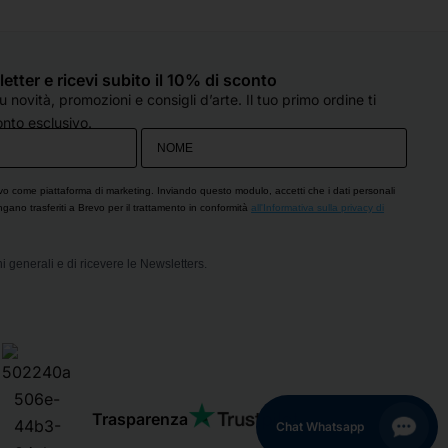
molto preparato e, soprattutto, col 
d
sorriso, anche quando sono oberate 
o
di lavoro (come è capitato oggi). 
e
Hanno sempre un occhio di riguardo 
q
sletter e ricevi subito il 10% di sconto
per tutti e si fanno in quattro per 
d
 novità, promozioni e consigli d’arte. Il tuo primo ordine ti
esserti d'aiuto. Che dire...solo cose 
c
nto esclusivo.
belle!! Grazie!
s
p
O
vo come piattaforma di marketing. Inviando questo modulo, accetti che i dati personali
engano trasferiti a Brevo per il trattamento in conformità
all'Informativa sulla privacy di
i generali e di ricevere le Newsletters.
Trasparenza