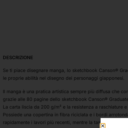
DESCRIZIONE
Se ti piace disegnare manga, lo sketchbook Canson® Graduat
le proprie abilità nel disegno dei personaggi giapponesi.
Il manga è una pratica artistica sempre più diffusa che con
grazie alle 80 pagine dello sketchbook Canson® Graduat
La carta liscia da 200 g/m² e la resistenza a raschiature e
Possiede una copertina in fibra riciclata e i bordi arroton
rapidamente i lavori più recenti, mentre la tasca a soffiett