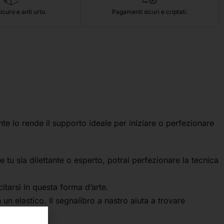
icuro e anti urto.
Pagamenti sicuri e criptati.
te lo rende il supporto ideale per iniziare o perfezionare
 tu sia dilettante o esperto, potrai perfezionare la tecnica
itarsi in questa forma d’arte.
un elastico. Il segnalibro a nastro aiuta a trovare