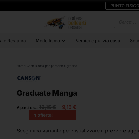
PUNTO FISIC
a e Restauro
Modellismo
Vernici e pulizia casa
Scu
Home
›
Carta
›
Carta per pantone e grafica
Graduate Manga
10,15
€
9,15
€
A partire da
In offerta!
Scegli una variante
per visualizzare il prezzo e aggi