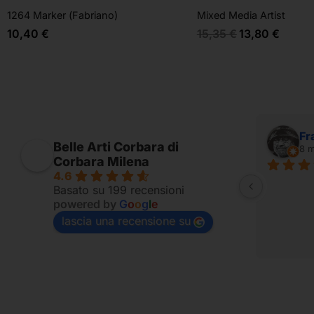
1264 Marker (Fabriano)
Mixed Media Artist
10,40
€
15,35
€
13,80
€
Alessandro Ridolfi
Fr
Belle Arti Corbara di
7 mesi fa
8 m
Corbara Milena
4.6
Fornito per appassionati
Basato su 199 recensioni
powered by
G
o
o
g
l
e
lascia una recensione su