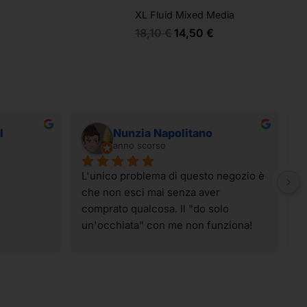
XL Fluid Mixed Media
18,10
€
14,50
€
I
Nunzia Napolitano
anno scorso
L'unico problema di questo negozio è 
I
che non esci mai senza aver 
t
comprato qualcosa. Il "do solo 
g
un'occhiata" con me non funziona! 
p
Ahahahahah! I materiali sono tutti di 
t
qualità e spaziano su praticamente 
v
tutte le tecniche artistiche. Il 
p
personale è sempre super gentile, 
c