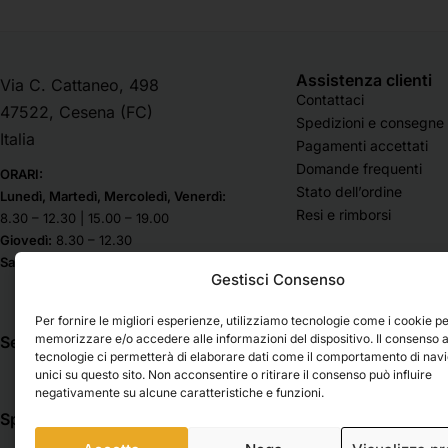
Assistenza clienti
Via C. Cattaneo, 498
Contattaci
47522, Cesena (FC)
Spedizioni e consegne
Italia
Pagamenti accettati
Domande frequenti
ORARI:
Stato dell’ordine
Lunedì, Martedì, Mercoledì, Venerdì:
Resi e rimborsi
8.30 – 12.30 | 15.00 – 19.00
Giovedì:
8.30 – 12.30
Sabato & Domenica chiuso
Gestisci Consenso
Per fornire le migliori esperienze, utilizziamo tecnologie come i cookie p
memorizzare e/o accedere alle informazioni del dispositivo. Il consenso 
Seguici su
tecnologie ci permetterà di elaborare dati come il comportamento di nav
unici su questo sito. Non acconsentire o ritirare il consenso può influire
negativamente su alcune caratteristiche e funzioni.
Spedizioni
Pagamenti