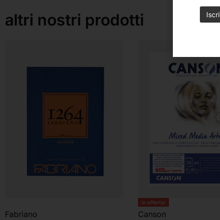
altri nostri prodotti
In offerta!
Fabriano
Canson