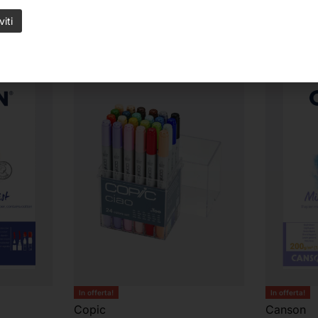
In offerta!
In offerta!
Copic
Canson