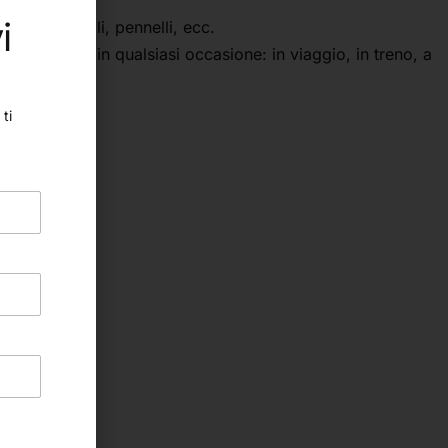
i
e, pennarelli, pennelli, ecc.
superficie e in qualsiasi occasione: in viaggio, in treno, a
ti