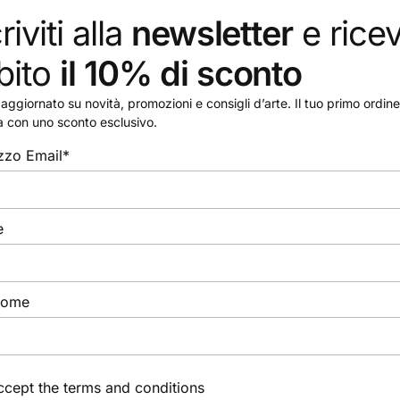
riviti alla
newsletter
e ricev
mpiegato per una varietà di tecniche: grafite, matite colorat
cilitare il lavoro e poter disegnare comodamente su qualsiasi 
bito
il 10% di sconto
aggiornato su novità, promozioni e consigli d’arte. Il tuo primo ordine 
a con uno sconto esclusivo.
izzo Email*
e
nome
accept the
terms and conditions