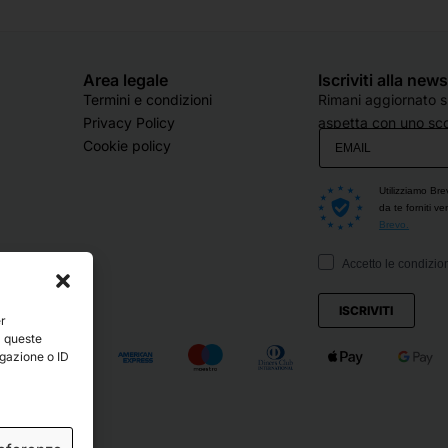
Area legale
Iscriviti alla new
Termini e condizioni
Rimani aggiornato su
Privacy Policy
aspetta con uno sco
Cookie policy
Utilizziamo Bre
da te forniti v
Brevo.
Accetto le condizion
ISCRIVITI
er
a queste
igazione o ID