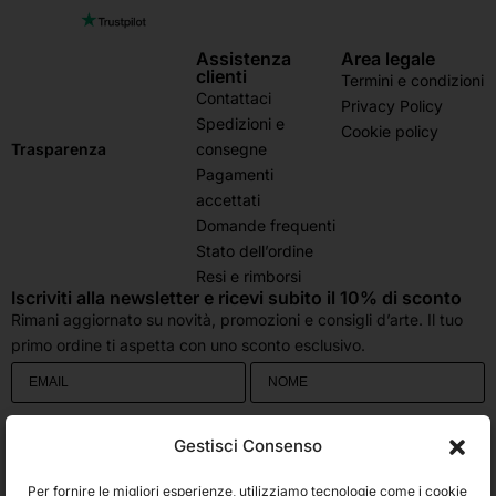
Assistenza
Area legale
clienti
Termini e condizioni
Contattaci
Privacy Policy
Spedizioni e
Cookie policy
consegne
Trasparenza
Pagamenti
accettati
Domande frequenti
Stato dell’ordine
Resi e rimborsi
Iscriviti alla newsletter e ricevi subito il 10% di sconto
Rimani aggiornato su novità, promozioni e consigli d’arte. Il tuo
primo ordine ti aspetta con uno sconto esclusivo.
Utilizziamo Brevo come piattaforma di marketing. Inviando questo modulo,
Gestisci Consenso
accetti che i dati personali da te forniti vengano trasferiti a Brevo per il
trattamento in conformità
all'Informativa sulla privacy di Brevo.
Per fornire le migliori esperienze, utilizziamo tecnologie come i cookie