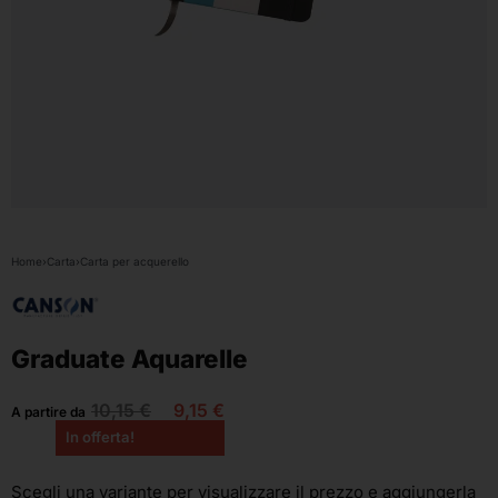
Home
›
Carta
›
Carta per acquerello
Graduate Aquarelle
10,15
€
9,15
€
A partire da
In offerta!
Scegli una variante
per visualizzare il prezzo e aggiungerla