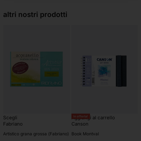
altri nostri prodotti
In offerta!
Scegli
Aggiungi al carrello
Fabriano
Canson
Artistico grana grossa (Fabriano)
Book Montval