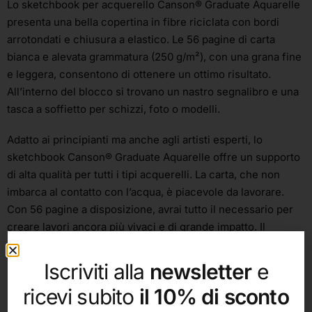
Lo sketchbook per acquerello Canson® Graduate Aquarelle
presenta una bella copertina in fibre riciclata con bordi
arrotondati e chiusura a elastico. Le 56 pagine di carta
bianca e alevata grammatura (250 g/m²), con una grana fine
e leggera, consentono di ottenere un ottimo risultato.
All’interno del blocco si trovano un nastro segnalibro e una
tasca a soffietto per schizzi, foto o modelli.
Adatto ai principianti ma anche agli artisti esperti, lo
sketchbook Canson® Graduate Aquarelle offre un supporto
di alta qualità per tutti i tipi acquerelli. La carta, che non
imbarca al contatto con l’acqua, è piacevole da lavorare.
Con 56 pagine a disposizione, avrai tutto il necessario per
creare lavori ancora più vivaci e di grande impatto. Il
sistema di rilegatura consente di aprire il blocco in piano,
per dipingere nelle condizioni ottimali.
Iscriviti alla
newsletter
e
ricevi subito
il 10% di sconto
Ideale per l’acquerello, consente di utilizzare altre tecniche
miste.