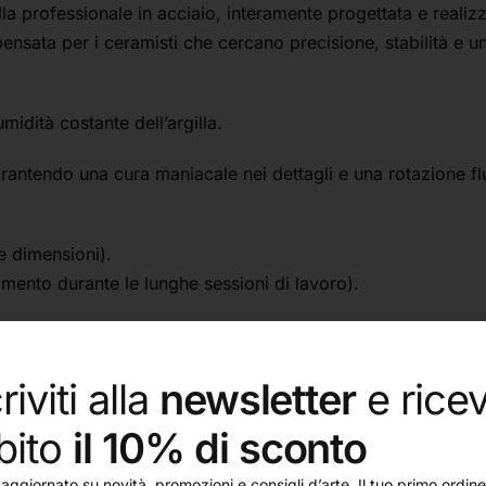
la professionale in acciaio, interamente progettata e realizz
pensata per i ceramisti che cercano precisione, stabilità e u
umidità costante dell’argilla.
antendo una cura maniacale nei dettagli e una rotazione flu
e dimensioni).
amento durante le lunghe sessioni di lavoro).
se resti salda sul piano di lavoro, evitando vibrazioni o spo
riviti alla
newsletter
e ricev
er offrire un movimento costante, fondamentale per lavori di 
bito
il 10% di sconto
ncentrici che aiutano a centrare perfettamente il pezzo da l
aggiornato su novità, promozioni e consigli d’arte. Il tuo primo ordine 