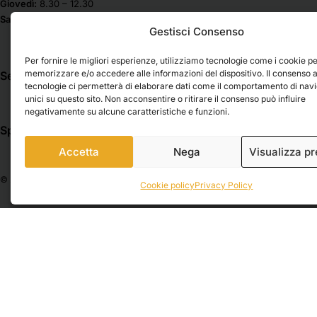
Giovedì:
8.30 – 12.30
Sabato & Domenica chiuso
Gestisci Consenso
Per fornire le migliori esperienze, utilizziamo tecnologie come i cookie p
memorizzare e/o accedere alle informazioni del dispositivo. Il consenso 
Seguici su
tecnologie ci permetterà di elaborare dati come il comportamento di nav
unici su questo sito. Non acconsentire o ritirare il consenso può influire
negativamente su alcune caratteristiche e funzioni.
Spedizioni
Pagamenti
Accetta
Nega
Visualizza p
© 2026 Belle Arti Corbara, IT03736520408 – REA: FO – 314246. All rights reser
Cookie policy
Privacy Policy