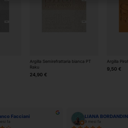
Argilla Semirefrattaria bianca PT
Argilla Piro
Raku
9,50
€
24,90
€
anco Facciani
LIANA BORDANDIN
esi fa
9 mesi fa