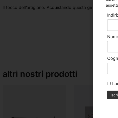
aspett
Il tocco dell’artigiano: Acquistando questa girella, non co
Indir
Nom
Cog
altri nostri prodotti
I 