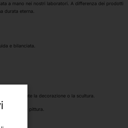
ata a mano nei nostri laboratori. A differenza dei prodotti
na durata eterna.
ida e bilanciata.
stamenti durante la decorazione o la scultura.
i
rifinitura e pittura.
avorare.
ti