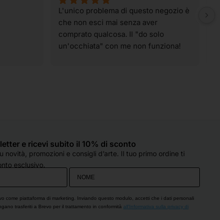
L'unico problema di questo negozio è 
I
che non esci mai senza aver 
t
comprato qualcosa. Il "do solo 
g
un'occhiata" con me non funziona! 
p
Ahahahahah! I materiali sono tutti di 
t
qualità e spaziano su praticamente 
v
tutte le tecniche artistiche. Il 
p
personale è sempre super gentile, 
c
molto preparato e, soprattutto, col 
d
sorriso, anche quando sono oberate 
o
di lavoro (come è capitato oggi). 
e
Hanno sempre un occhio di riguardo 
q
sletter e ricevi subito il 10% di sconto
per tutti e si fanno in quattro per 
d
 novità, promozioni e consigli d’arte. Il tuo primo ordine ti
esserti d'aiuto. Che dire...solo cose 
c
nto esclusivo.
belle!! Grazie!
s
p
O
vo come piattaforma di marketing. Inviando questo modulo, accetti che i dati personali
engano trasferiti a Brevo per il trattamento in conformità
all'Informativa sulla privacy di