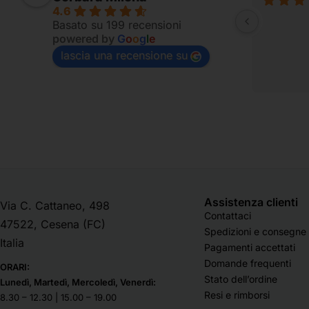
4.6
Fornito per appassionati
Basato su 199 recensioni
powered by
G
o
o
g
l
e
lascia una recensione su
Assistenza clienti
Via C. Cattaneo, 498
Contattaci
47522, Cesena (FC)
Spedizioni e consegne
Italia
Pagamenti accettati
Domande frequenti
ORARI:
Stato dell’ordine
Lunedì, Martedì, Mercoledì, Venerdì:
Resi e rimborsi
8.30 – 12.30 | 15.00 – 19.00