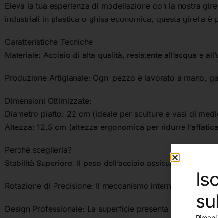
Eleva la tua esperienza di modellazione con la nostra girel
industriali in plastica o ghisa economica, questa girella è 
Caratteristiche Tecniche
Materiale: Acciaio di alta qualità, resistente all’acqua e all’
Produzione Artigianale: Ogni pezzo è lavorato a mano, gar
Dimensioni Ottimizzate:
Diametro piatto: 22 cm (ideale per sculture e vasi di medi
Altezza: 12,5 cm (altezza ergonomica per ridurre l’affatic
Perché sceglierla?
Stabilità Superiore: Il peso dell’acciaio assicura che la ba
Isc
Rotazione di Precisione: Il meccanismo interno è studiato p
su
Design Professionale: La superficie presenta dei solchi co
Rimani 