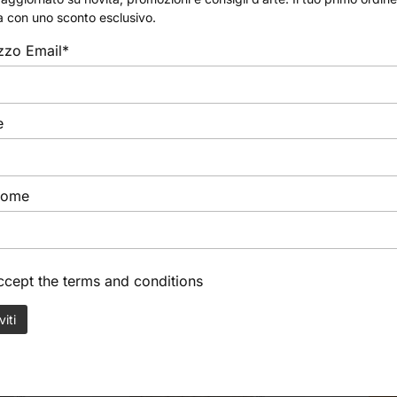
a con uno sconto esclusivo.
mpri solo un attrezzo, ma un pezzo di artigianato italiano c
izzo Email*
e
nome
accept the
terms and conditions