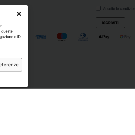
Accetto le condizion
ISCRIVITI
er
a queste
igazione o ID
referenze
ved.
Crediti
.