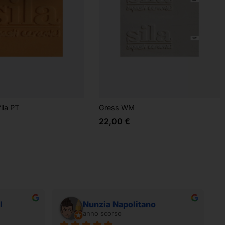
fila PT
Gress WM
22,00
€
I
Nunzia Napolitano
anno scorso