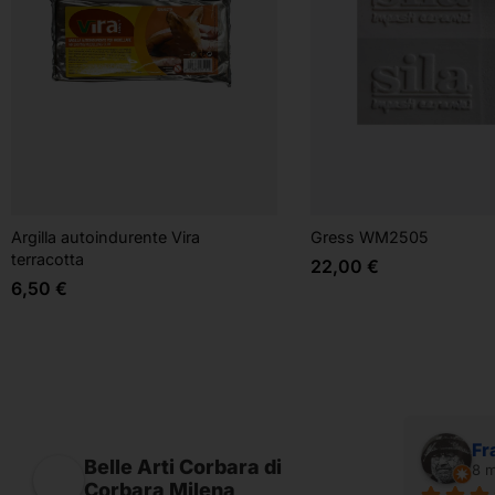
Argilla autoindurente Vira
Gress WM2505
terracotta
22,00
€
6,50
€
Alessandro Ridolfi
Fr
Belle Arti Corbara di
7 mesi fa
8 m
Corbara Milena