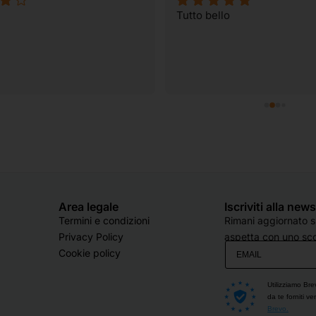
Tutto bello
Area legale
Iscriviti alla new
Termini e condizioni
Rimani aggiornato su
Privacy Policy
aspetta con uno sco
Cookie policy
Utilizziamo Bre
da te forniti v
Brevo.