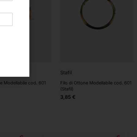
Stafil
me Modellabile cod. 601
Filo di Ottone Modellabile cod. 601
(Stafil)
3,85
€