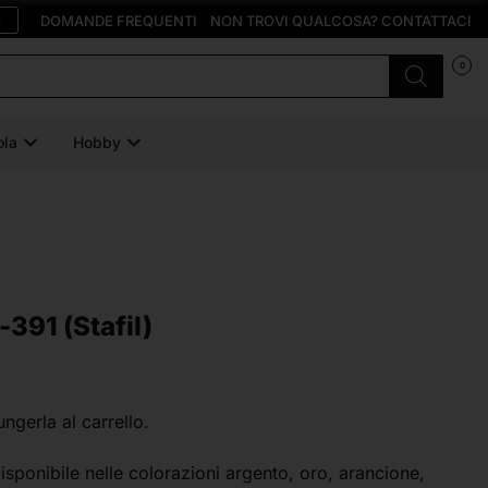
O
DOMANDE FREQUENTI
NON TROVI QUALCOSA? CONTATTACI
0
ola
Hobby
-391 (Stafil)
ungerla al carrello.
sponibile nelle colorazioni argento, oro, arancione,