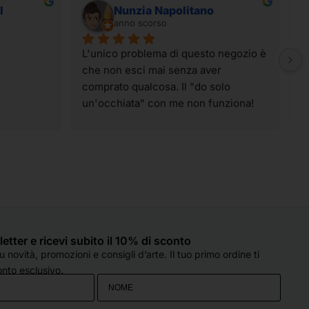
I
Nunzia Napolitano
anno scorso
L'unico problema di questo negozio è 
I
che non esci mai senza aver 
t
comprato qualcosa. Il "do solo 
g
un'occhiata" con me non funziona! 
p
Ahahahahah! I materiali sono tutti di 
t
qualità e spaziano su praticamente 
v
tutte le tecniche artistiche. Il 
p
personale è sempre super gentile, 
c
molto preparato e, soprattutto, col 
d
sorriso, anche quando sono oberate 
o
di lavoro (come è capitato oggi). 
e
Hanno sempre un occhio di riguardo 
q
sletter e ricevi subito il 10% di sconto
per tutti e si fanno in quattro per 
d
 novità, promozioni e consigli d’arte. Il tuo primo ordine ti
esserti d'aiuto. Che dire...solo cose 
c
nto esclusivo.
belle!! Grazie!
s
p