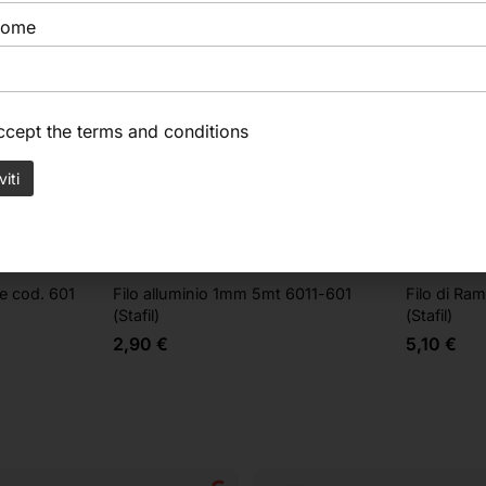
nome
accept the
terms and conditions
Stafil
Stafil
Filo alluminio 1mm 5mt 6011-601
le cod. 601
Filo di Ra
(Stafil)
(Stafil)
2,90
€
5,10
€