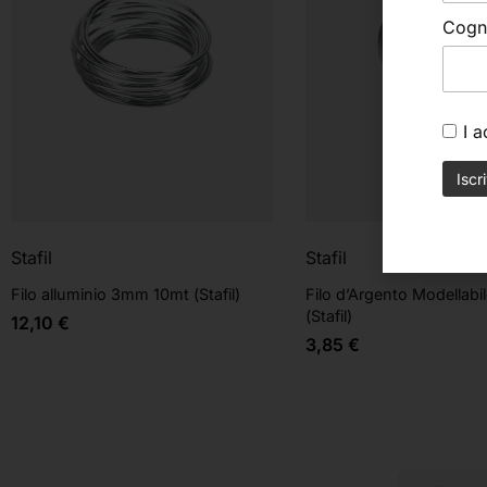
Cog
I 
Stafil
Stafil
Filo alluminio 3mm 10mt (Stafil)
Filo d’Argento Modellabi
(Stafil)
12,10
€
3,85
€