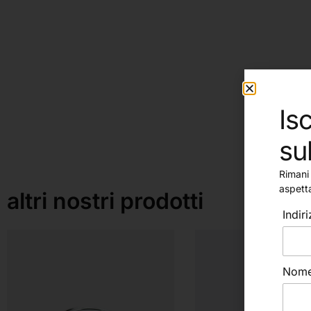
Isc
su
Rimani 
aspett
altri nostri prodotti
Indir
Nom