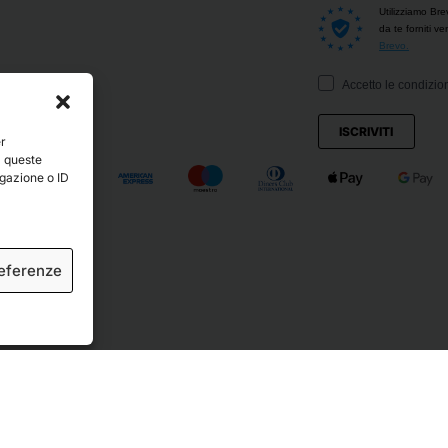
Utilizziamo Bre
da te forniti v
Brevo.
Accetto le condizion
ISCRIVITI
er
a queste
igazione o ID
referenze
ved.
Crediti
.