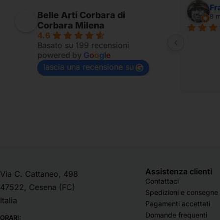
Alessandro Ridolfi
Fr
Belle Arti Corbara di
7 mesi fa
8 m
Corbara Milena
4.6
Fornito per appassionati
Basato su 199 recensioni
powered by
G
o
o
g
l
e
lascia una recensione su
Assistenza clienti
Via C. Cattaneo, 498
Contattaci
47522, Cesena (FC)
Spedizioni e consegne
Italia
Pagamenti accettati
Domande frequenti
ORARI: