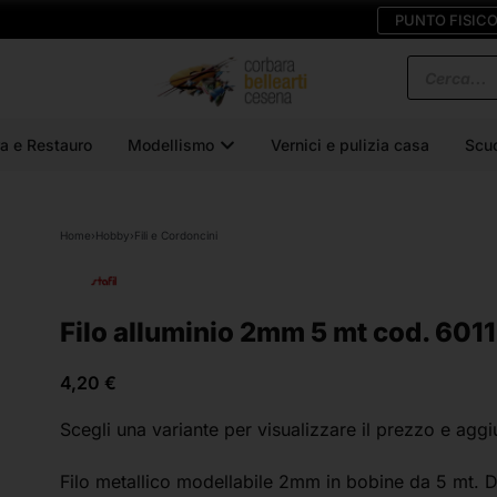
PUNTO FISIC
a e Restauro
Modellismo
Vernici e pulizia casa
Scu
Home
›
Hobby
›
Fili e Cordoncini
Filo alluminio 2mm 5 mt cod. 6011
4,20
€
Scegli una variante
per visualizzare il prezzo e aggi
Filo metallico modellabile 2mm in bobine da 5 mt. Di