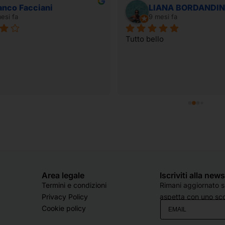
anco Facciani
LIANA BORDANDIN
esi fa
9 mesi fa
Tutto bello
Area legale
Iscriviti alla new
Termini e condizioni
Rimani aggiornato su
Privacy Policy
aspetta con uno sco
Cookie policy