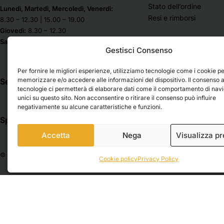
Stato dell’ordine
Lunedì, Martedì, Mercoledì, Venerdì:
Resi e rimborsi
8.30 – 12.30 | 15.00 – 19.00
Giovedì:
8.30 – 12.30
Sabato & Domenica chiuso
Gestisci Consenso
Per fornire le migliori esperienze, utilizziamo tecnologie come i cookie p
memorizzare e/o accedere alle informazioni del dispositivo. Il consenso 
Seguici su
tecnologie ci permetterà di elaborare dati come il comportamento di nav
unici su questo sito. Non acconsentire o ritirare il consenso può influire
negativamente su alcune caratteristiche e funzioni.
Spedizioni
Pagamenti
Accetta
Nega
Visualizza p
© 2026 Belle Arti Corbara, IT03736520408 – REA: FO – 314246. All rights reser
Cookie policy
Privacy Policy