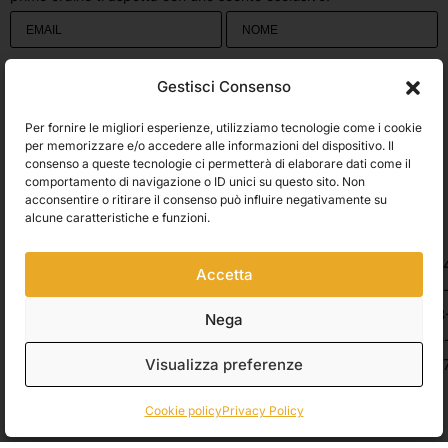
Utilizziamo Brevo come piattaforma di marketing. Inviando questo modulo,
Gestisci Consenso
accetti che i dati personali da te forniti vengano trasferiti a Brevo per il
trattamento in conformità
all'Informativa sulla privacy di Brevo.
Per fornire le migliori esperienze, utilizziamo tecnologie come i cookie
Accetto le condizioni generali e di ricevere le Newsletters.
per memorizzare e/o accedere alle informazioni del dispositivo. Il
consenso a queste tecnologie ci permetterà di elaborare dati come il
comportamento di navigazione o ID unici su questo sito. Non
ISCRIVITI
acconsentire o ritirare il consenso può influire negativamente su
Spedizioni
alcune caratteristiche e funzioni.
Accetta
Pagamenti
Nega
Visualizza preferenze
© 2026 Belle Arti Corbara, IT03736520408 – REA: FO – 314246. All rights
reserved.
Crediti
.
Cookie policy
Privacy Policy