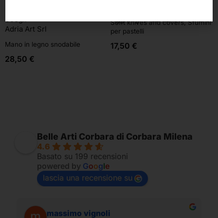
Scegli
Aggiungi al carrello
Sofft knives and covers, Sfumini
Adria Art Srl
per pastelli
Mano in legno snodabile
17,50
€
28,50
€
Belle Arti Corbara di Corbara Milena
4.6
Basato su 199 recensioni
powered by
G
o
o
g
l
e
lascia una recensione su
massimo vignoli