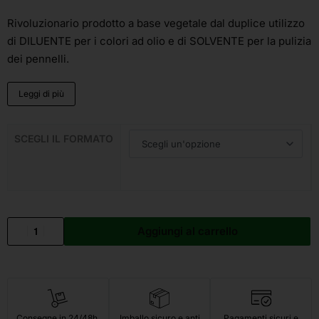
Rivoluzionario prodotto a base vegetale dal duplice utilizzo
di DILUENTE per i colori ad olio e di SOLVENTE per la pulizia
dei pennelli.
Leggi di più
SCEGLI IL FORMATO
Aggiungi al carrello
Consegne in 24/48h.
Imballo sicuro e anti
Pagamenti sicuri e