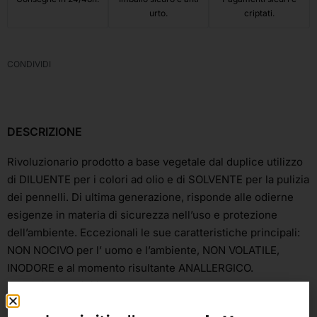
urto.
criptati.
CONDIVIDI
DESCRIZIONE
Rivoluzionario prodotto a base vegetale dal duplice utilizzo
di DILUENTE per i colori ad olio e di SOLVENTE per la pulizia
dei pennelli. Di ultima generazione, risponde alle odierne
esigenze in materia di sicurezza nell’uso e protezione
dell’ambiente. Eccezionali le sue caratteristiche principali:
NON NOCIVO per l’ uomo e l’ambiente, NON VOLATILE,
INODORE e al momento risultante ANALLERGICO.
Formati disponibili: 250 – 1000 ml.