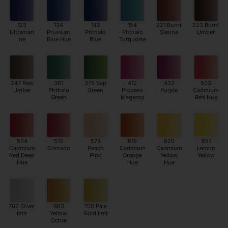
123
134
142
154
221 Burnt
223 Burnt
Ultramari
Prussian
Phthalo
Phthalo
Sienna
Umber
ne
Blue Hue
Blue
Turquoise
247 Raw
361
375 Sap
412
433
503
Umber
Phthalo
Green
Process
Purple
Cadmium
Green
Magenta
Red Hue
504
513
578
619
620
651
Cadmium
Crimson
Peach
Cadmium
Cadmium
Lemon
Red Deep
Pink
Orange
Yellow
Yellow
Hue
Hue
Hue
702 Silver
663
708 Pale
Imit
Yellow
Gold Imit
Ochre