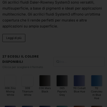
Gli acrilici fluidi
Daler-Rowney
System3 sono versatili,
multisuperficie
, a base di pigmenti e ideali per applicazioni
multitecniche
. Gli acrilici fluidi System3 offrono un’ottima
copertura che li rende perfetti per murales e altre
applicazioni su ampia superficie.
Leggi di più
27 SCEGLI IL COLORE
DISPONIBILI
Clicca per scegliere il formato
006 Zinc
009
036 Mars
065
110 Cobalt
112
Mixing
Titanium
Black
Payne’s
Blue Hue
Coeruleu
White
White
Grey
m Blue
Hue