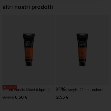
altri nostri prodotti
In offerta!
Scegli
Scegli
Basics Acrylic 120ml (Liquitex)
Basics Acrylic 22ml (Liquitex)
8,10
€
6,50
€
2,55
€