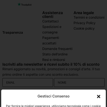
Assistenza
Area legale
clienti
Termini e condizioni
Contattaci
Privacy Policy
Spedizioni e
Cookie policy
consegne
Trasparenza
Pagamenti
accettati
Domande frequenti
Stato dell’ordine
Resi e rimborsi
Iscriviti alla newsletter e ricevi subito il 10% di sconto
Rimani aggiornato su novità, promozioni e consigli d’arte. Il tuo
primo ordine ti aspetta con uno sconto esclusivo.
Utilizziamo Brevo come piattaforma di marketing. Inviando questo modulo,
Gestisci Consenso
accetti che i dati personali da te forniti vengano trasferiti a Brevo per il
trattamento in conformità
all'Informativa sulla privacy di Brevo.
Per fornire le migliori esperienze, utilizziamo tecnologie come i cookie