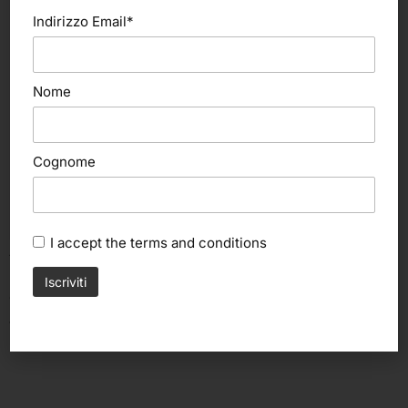
Indirizzo Email*
Nome
Cognome
I accept the
terms and conditions
Aggiungi al carrello
Aggiungi al carrello
Novecento
Madras
Cera spray (Novecento)
Wax Wood, Cera per pavimenti
in legno e parquet (Madras)
11,10
€
13,50
€