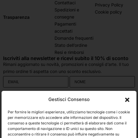
Contattaci
Privacy Policy
Spedizioni e
Cookie policy
consegne
Trasparenza
Pagamenti
accettati
Domande frequenti
Stato dell’ordine
Resi e rimborsi
Iscriviti alla newsletter e ricevi subito il 10% di sconto
Rimani aggiornato su novità, promozioni e consigli d’arte. Il tuo
primo ordine ti aspetta con uno sconto esclusivo.
Utilizziamo Brevo come piattaforma di marketing. Inviando questo modulo,
Gestisci Consenso
accetti che i dati personali da te forniti vengano trasferiti a Brevo per il
trattamento in conformità
all'Informativa sulla privacy di Brevo.
Per fornire le migliori esperienze, utilizziamo tecnologie come i cookie
Accetto le condizioni generali e di ricevere le Newsletters.
per memorizzare e/o accedere alle informazioni del dispositivo. Il
consenso a queste tecnologie ci permetterà di elaborare dati come il
comportamento di navigazione o ID unici su questo sito. Non
ISCRIVITI
acconsentire o ritirare il consenso può influire negativamente su