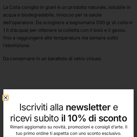
La Colla coniglio in grani è un prodotto naturale, solubile in
acqua e biodegradabile, innocuo per la salute
dell’operatore. Da sciogliere a bagnomaria (100 gr di colla in
1 lt d’acqua) per ottenere la colletta con il bolo e il gesso,
fino a raggiungere alte temperature ma sempre sotto
l’ebollizione.
Da conservare in un barattolo di vetro chiuso.
Iscriviti alla
newsletter
e
ricevi subito
il 10% di sconto
altri nostri prodotti
Rimani aggiornato su novità, promozioni e consigli d’arte. Il
tuo primo ordine ti aspetta con uno sconto esclusivo.