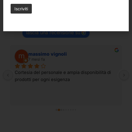
Belle Arti Corbara di Corbara Milena
4.6
Basato su 199 recensioni
powered by
G
o
o
g
l
e
lascia una recensione su
massimo vignoli
7 mesi fa
Cortesia del personale e ampia disponibilità di 
prodotti per ogni esigenza