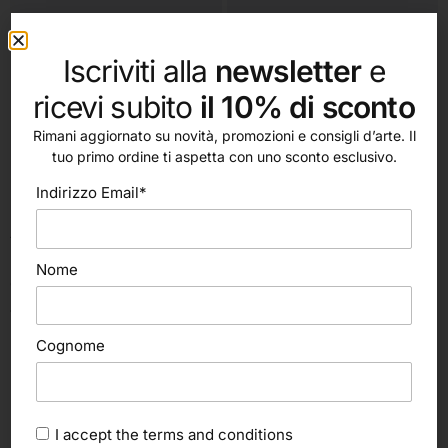
Iscriviti alla
newsletter
e
ricevi subito
il 10% di sconto
Rimani aggiornato su novità, promozioni e consigli d’arte. Il
tuo primo ordine ti aspetta con uno sconto esclusivo.
Indirizzo Email*
Aggiungi al carrello
Scegli
Phase
Novecento
Nome
Colla di pelle di coniglio (Phase)
Chalk Paint Novecento Paint
Metallizzati (Novecento)
15,70
€
13,80
€
Cognome
I accept the
terms and conditions