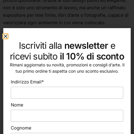
pittura quotidiane. Grazie al suo design pulito ed elegante,
non è solo uno strumento di lavoro, ma anche un raffinato
espositore per tele finite, libri d’arte o fotografie, capace di
valorizzare ogni ambiente in cui viene collocato.
• Costruito in massello di faggio evaporato oliato
Iscriviti alla
newsletter
e
• Inclinazione ed elevazione regolabile mediante dadi ad
alette
ricevi subito
il 10% di sconto
• Portata massima: 2,5 kg
Rimani aggiornato su novità, promozioni e consigli d’arte. Il
• Adatto per olio, acrilico e pastello
tuo primo ordine ti aspetta con uno sconto esclusivo.
• Cavalletto da esposizione
Indirizzo Email*
Nome
Cognome
altri nostri prodotti