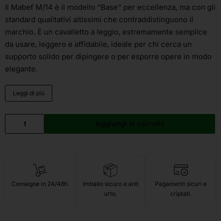
Il Mabef M/14 è il modello “Base” per eccellenza, ma con gli
standard qualitativi altissimi che contraddistinguono il
marchio. È un cavalletto a leggio, estremamente semplice
da usare, leggero e affidabile, ideale per chi cerca un
supporto solido per dipingere o per esporre opere in modo
elegante.
Leggi di più
Aggiungi al carrello
Consegne in 24/48h.
Imballo sicuro e anti
Pagamenti sicuri e
urto.
criptati.