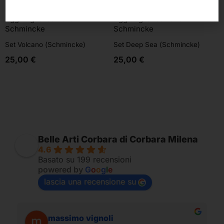
Aggiungi al carrello
Aggiungi al carrello
Schmincke
Schmincke
Set Volcano (Schmincke)
Set Deep Sea (Schmincke)
25,00
€
25,00
€
Belle Arti Corbara di Corbara Milena
4.6
Basato su 199 recensioni
powered by
G
o
o
g
l
e
lascia una recensione su
massimo vignoli