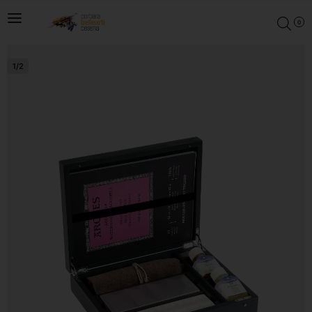
0
1
/
2