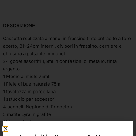
DESCRIZIONE
Cassetta realizzata a mano, in frassino tinto antracite a foro
aperto, 31x24cm interni, divisori in frassino, cerniere e
chiusura a pulsante in nichel.
24 godet assortiti 1,5ml in confezioni di metallo, tinta
argento
1 Medio al miele 75ml
1 Fiele di bue naturale 75ml
1 tavolozza in porcellana
1 astuccio per accessori
4 pennelli Neptune di Princeton
5 matite Lyra in grafite
1 blocco Arches