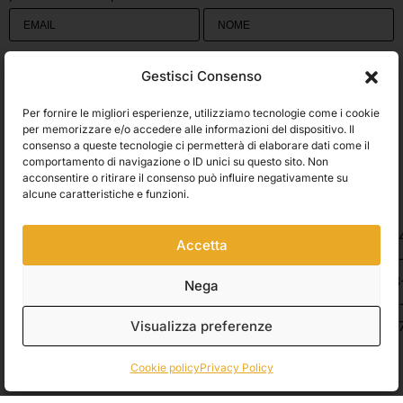
Utilizziamo Brevo come piattaforma di marketing. Inviando questo modulo,
Gestisci Consenso
accetti che i dati personali da te forniti vengano trasferiti a Brevo per il
trattamento in conformità
all'Informativa sulla privacy di Brevo.
Per fornire le migliori esperienze, utilizziamo tecnologie come i cookie
Accetto le condizioni generali e di ricevere le Newsletters.
per memorizzare e/o accedere alle informazioni del dispositivo. Il
consenso a queste tecnologie ci permetterà di elaborare dati come il
comportamento di navigazione o ID unici su questo sito. Non
ISCRIVITI
acconsentire o ritirare il consenso può influire negativamente su
Spedizioni
alcune caratteristiche e funzioni.
Accetta
Pagamenti
Nega
Visualizza preferenze
© 2026 Belle Arti Corbara, IT03736520408 – REA: FO – 314246. All rights
reserved.
Crediti
.
Cookie policy
Privacy Policy