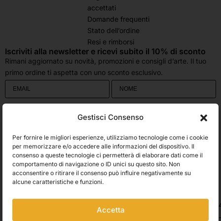
accettati
Domande frequenti
Stato dell’ordine
Resi e rimborsi
Iscriviti alla newsletter e ricevi subito il 10% di sconto
Rimani aggiornato su novità, promozioni e consigli d’arte. Il tuo
primo ordine ti aspetta con uno sconto esclusivo.
Utilizziamo Brevo come piattaforma di marketing. Inviando questo modulo,
Gestisci Consenso
accetti che i dati personali da te forniti vengano trasferiti a Brevo per il
trattamento in conformità
all'Informativa sulla privacy di Brevo.
Per fornire le migliori esperienze, utilizziamo tecnologie come i cookie
Accetto le condizioni generali e di ricevere le Newsletters.
per memorizzare e/o accedere alle informazioni del dispositivo. Il
consenso a queste tecnologie ci permetterà di elaborare dati come il
comportamento di navigazione o ID unici su questo sito. Non
ISCRIVITI
acconsentire o ritirare il consenso può influire negativamente su
Spedizioni
alcune caratteristiche e funzioni.
Accetta