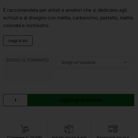
È raccomandata per artisti e amatori che si dedicano agli
schizzi e al disegno con matita, carboncino, pastello, matita
colorata e inchiostro.
Leggi di più
SCEGLI IL FORMATO
Aggiungi al carrello
Consegne in 24/48h.
Imballo sicuro e anti
Pagamenti sicuri e