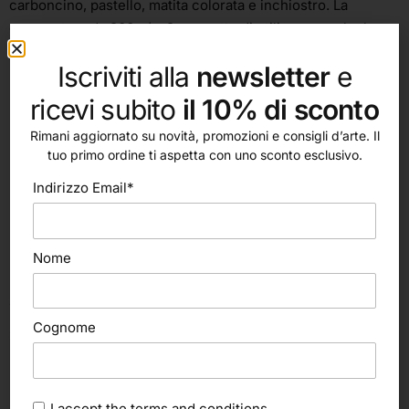
carboncino, pastello, matita colorata e inchiostro. La
grammatura da 200 g/m 2 permette di utilizzare anche la
tecnica della gouache.
Iscriviti alla
newsletter
e
Peso o spessore 200 g/m2
ricevi subito
il 10% di sconto
Blocchi collati 1 lato: 14,8×21 cm, 21×29,7 cm, 29,7×42 cm.
Rimani aggiornato su novità, promozioni e consigli d’arte. Il
tuo primo ordine ti aspetta con uno sconto esclusivo.
Indirizzo Email*
Nome
altri nostri prodotti
Cognome
I accept the
terms and conditions