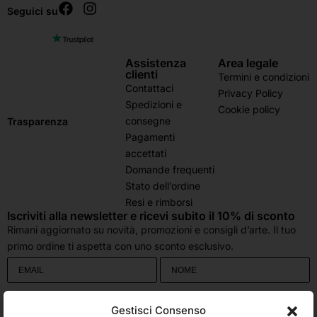
Seguici su
Assistenza
Area legale
clienti
Termini e condizioni
Contattaci
Privacy Policy
Spedizioni e
Cookie policy
consegne
Trasparenza
Pagamenti
accettati
Domande frequenti
Stato dell’ordine
Resi e rimborsi
Iscriviti alla newsletter e ricevi subito il 10% di sconto
Rimani aggiornato su novità, promozioni e consigli d’arte. Il tuo
primo ordine ti aspetta con uno sconto esclusivo.
Utilizziamo Brevo come piattaforma di marketing. Inviando questo modulo,
Gestisci Consenso
accetti che i dati personali da te forniti vengano trasferiti a Brevo per il