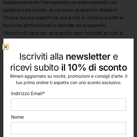
tradizionalmente internamente ed esternamente con
gelatina tradizionale, la carta per acquerello Masters’
Choice ha una superficie unica che è ricettiva a tutte le
tecniche professionali e delicate ad acquerello.
I blocchi di carta per acquerello sono incollati su tutti e
quattro i lati, eliminando la necessità di allungare la carta
prima di dipingere, poiché la colla impedisce al foglio di
Iscriviti alla
newsletter
e
deformarsi durante la pittura. Che tu stia dipingendo con gli
acquerelli o disegnando con l’inchiostro, i fogli e i blocchi
ricevi subito
il 10% di sconto
per acquerello di Master’s Choice Artists forniscono una
Rimani aggiornato su novità, promozioni e consigli d’arte. Il
superficie straordinaria per l’espressione creativa.
tuo primo ordine ti aspetta con uno sconto esclusivo.
Blocco 20 fogli, 300 g/m², 20x20cm e 30x30cm, grana
Indirizzo Email*
torchon.
Nome