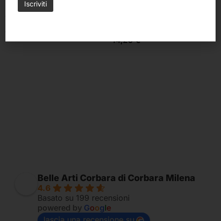
Lyra
Daler-Rowney
Charcoal Set (Lyra)
Set per Schizzo con Manichino
(Daler Rowney)
29,90
€
26,90
€
14,20
€
Belle Arti Corbara di Corbara Milena
4.6
Basato su 199 recensioni
powered by
G
o
o
g
l
e
lascia una recensione su