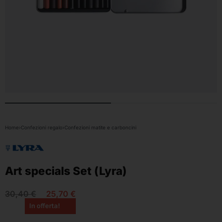
Home
›
Confezioni regalo
›
Confezioni matite e carboncini
Art specials Set (Lyra)
30,40
€
25,70
€
In offerta!