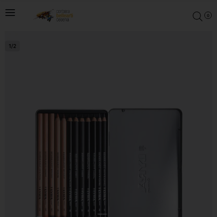
0
1
/
2