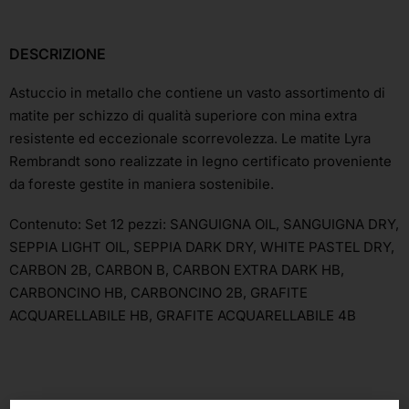
DESCRIZIONE
Astuccio in metallo che contiene un vasto assortimento di
matite per schizzo di qualità superiore con mina extra
resistente ed eccezionale scorrevolezza. Le matite Lyra
Rembrandt sono realizzate in legno certificato proveniente
da foreste gestite in maniera sostenibile.
Contenuto: Set 12 pezzi: SANGUIGNA OIL, SANGUIGNA DRY,
SEPPIA LIGHT OIL, SEPPIA DARK DRY, WHITE PASTEL DRY,
CARBON 2B, CARBON B, CARBON EXTRA DARK HB,
CARBONCINO HB, CARBONCINO 2B, GRAFITE
ACQUARELLABILE HB, GRAFITE ACQUARELLABILE 4B