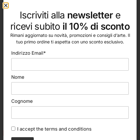
Iscriviti alla
newsletter
e
ricevi subito
il 10% di sconto
altri nostri prodotti
Rimani aggiornato su novità, promozioni e consigli d’arte. Il
tuo primo ordine ti aspetta con uno sconto esclusivo.
Indirizzo Email*
Nome
Cognome
I accept the
terms and conditions
In offerta!
Aggiungi al carrello
Aggiungi al carrello