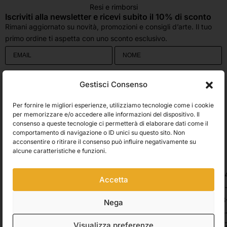
Resi e rimborsi
Iscriviti alla newsletter e ricevi subito il 10% di sconto
Rimani aggiornato su novità, promozioni e consigli d’arte. Il tuo
primo ordine ti aspetta con uno sconto esclusivo.
Utilizziamo Brevo come piattaforma di marketing. Inviando questo modulo,
Gestisci Consenso
accetti che i dati personali da te forniti vengano trasferiti a Brevo per il
trattamento in conformità
all'Informativa sulla privacy di Brevo.
Per fornire le migliori esperienze, utilizziamo tecnologie come i cookie
Accetto le condizioni generali e di ricevere le Newsletters.
per memorizzare e/o accedere alle informazioni del dispositivo. Il
consenso a queste tecnologie ci permetterà di elaborare dati come il
comportamento di navigazione o ID unici su questo sito. Non
ISCRIVITI
acconsentire o ritirare il consenso può influire negativamente su
Spedizioni
alcune caratteristiche e funzioni.
Accetta
Pagamenti
Nega
Visualizza preferenze