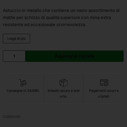
Astuccio in metallo che contiene un vasto assortimento di
matite per schizzo di qualità superiore con mina extra
resistente ed eccezionale scorrevolezza.
Leggi di più
Aggiungi al carrello
Consegne in 24/48h.
Imballo sicuro e anti
Pagamenti sicuri e
urto.
criptati.
CONDIVIDI