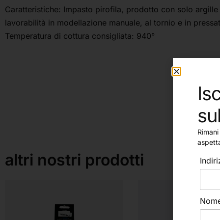
Caratteristiche: Impasto pirofila, prodotto con solo argill
lavorabilità in modellazione manuale, al tornio e in pressa
Temperatura di cottura consigliata: 940°
Isc
su
Rimani 
aspett
altri nostri prodotti
Indir
Nom