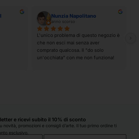
I
Nunzia Napolitano
anno scorso
L'unico problema di questo negozio è 
I
che non esci mai senza aver 
t
comprato qualcosa. Il "do solo 
g
un'occhiata" con me non funziona! 
p
Ahahahahah! I materiali sono tutti di 
t
qualità e spaziano su praticamente 
v
tutte le tecniche artistiche. Il 
p
personale è sempre super gentile, 
c
molto preparato e, soprattutto, col 
d
sorriso, anche quando sono oberate 
o
di lavoro (come è capitato oggi). 
e
Hanno sempre un occhio di riguardo 
q
sletter e ricevi subito il 10% di sconto
per tutti e si fanno in quattro per 
d
 novità, promozioni e consigli d’arte. Il tuo primo ordine ti
esserti d'aiuto. Che dire...solo cose 
c
nto esclusivo.