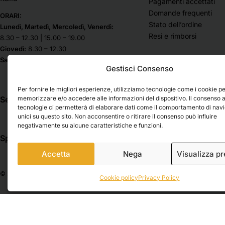
Pagamenti accettati
Domande frequenti
ORARI:
Stato dell’ordine
Lunedì, Martedì, Mercoledì, Venerdì:
Resi e rimborsi
8.30 – 12.30 | 15.00 – 19.00
Giovedì:
8.30 – 12.30
Sabato & Domenica chiuso
Gestisci Consenso
Per fornire le migliori esperienze, utilizziamo tecnologie come i cookie p
memorizzare e/o accedere alle informazioni del dispositivo. Il consenso 
Seguici su
tecnologie ci permetterà di elaborare dati come il comportamento di nav
unici su questo sito. Non acconsentire o ritirare il consenso può influire
negativamente su alcune caratteristiche e funzioni.
Spedizioni
Pagamenti
Accetta
Nega
Visualizza p
© 2026 Belle Arti Corbara, IT03736520408 – REA: FO – 314246. All rights reser
Cookie policy
Privacy Policy