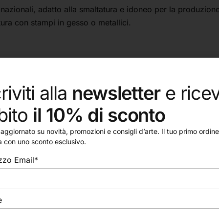
e nazionali, adatto alla smaltatura e idoneo per la produzion
tura con stampi in gesso o metallici.
riviti alla
newsletter
e ricev
bito
il 10% di sconto
aggiornato su novità, promozioni e consigli d’arte. Il tuo primo ordine 
a con uno sconto esclusivo.
izzo Email*
e