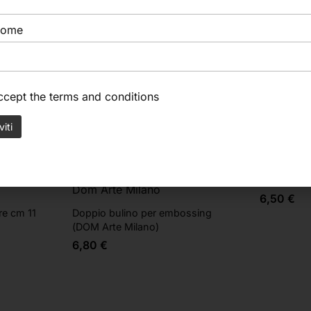
nome
accept the
terms and conditions
Argilla aut
Dom Arte Milano
6,50
€
re cm 11
Doppio bulino per embossing
(DOM Arte Milano)
6,80
€