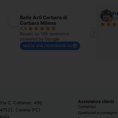
Alessandro Ridolfi
Fr
Belle Arti Corbara di
7 mesi fa
8 m
Corbara Milena
4.6
Fornito per appassionati
Basato su 199 recensioni
powered by
G
o
o
g
l
e
lascia una recensione su
Assistenza clienti
Via C. Cattaneo, 498
Contattaci
47522, Cesena (FC)
Spedizioni e consegne
Italia