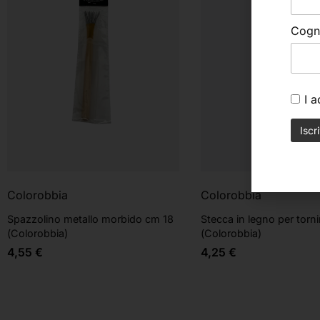
Cog
I 
Colorobbia
Colorobbia
Spazzolino metallo morbido cm 18
Stecca in legno per torni
(Colorobbia)
(Colorobbia)
4,55
€
4,25
€