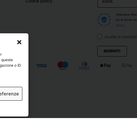
Cookie policy
Utilizziamo Bre
da te forniti v
Brevo.
Accetto le condizion
ISCRIVITI
er
a queste
igazione o ID
referenze
ved.
Crediti
.