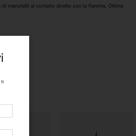
e di manufatti al contatto diretto con la fiamma. Ottima
i
ti