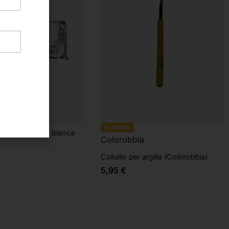
IN ARRIVO
oindurente Vira bianca
Colorobbia
Coltello per argilla (Colorobbia)
5,95
€