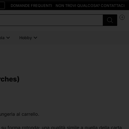
O
DOMANDE FREQUENTI
NON TROVI QUALCOSA? CONTATTACI
0
ola
Hobby
rches)
ungerla al carrello.
 forma rotonda: una qualità simile a quella della carta