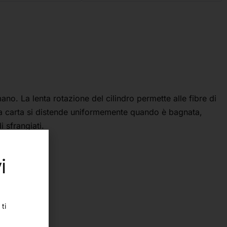
o. La lenta rotazione del cilindro permette alle fibre di
e, la carta si distende uniformemente quando è bagnata,
 sfrangiati.
atura.
i
ti