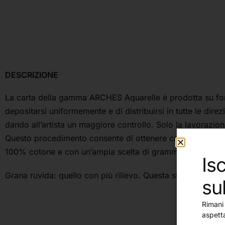
DESCRIZIONE
La carta della gamma ARCHES Aquarelle è prodotta su forma 
depositarsi uniformemente e di distribuirsi in tutte le dir
dando all’artista un maggiore controllo. Solo la lavorazio
Questo procedimento consente di ottenere carta ad alta 
100% cotone e con un’ampia scelta di grammature.
Isc
Grana ruvida: quello con più rilievo. Questa struttura esalta
su
Rimani 
aspett