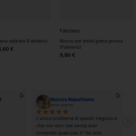
Fabriano
rana satinata (Fabriano)
Blocco per artisti grana grossa
(Fabriano)
6,60
€
9,90
€
I
Nunzia Napolitano
anno scorso
L'unico problema di questo negozio è 
I
che non esci mai senza aver 
t
comprato qualcosa. Il "do solo 
g