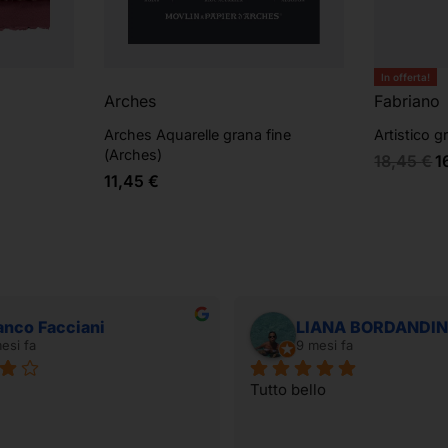
In offerta!
Arches
Fabriano
Arches Aquarelle grana fine
Artistico g
(Arches)
18,45
€
1
11,45
€
anco Facciani
LIANA BORDANDIN
esi fa
9 mesi fa
Tutto bello