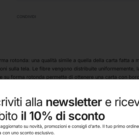
CONDIVIDI
rotonda: una qualità simile a quella della carta fatta a man
ezioni sulla tela. Le fibre vengono distribuite uniformement
ne su forma rotonda permette di ottenere una carta con bordi
grammatura ed eccezionale resistenza a raschiatura e gomm
riviti alla
newsletter
e ricev
 il colore e i volumi.
bito
il 10% di sconto
aggiornato su novità, promozioni e consigli d’arte. Il tuo primo ordine 
a con uno sconto esclusivo.