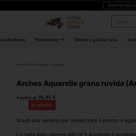
PUNTO FISIC
a e Restauro
Modellismo
Vernici e pulizia casa
Scu
Home
›
Carta
›
Carta per acquerello
Arches Aquarelle grana ruvida (A
19,45
€
A partire da
In offerta!
Scegli una variante
per visualizzare il prezzo e aggi
La carta della gamma ARCHES Aquarelle è prodotta su