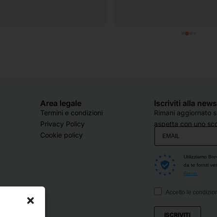
Area legale
Iscriviti alla new
Termini e condizioni
Rimani aggiornato su
Privacy Policy
aspetta con uno sco
Cookie policy
Utilizziamo Bre
da te forniti v
Brevo.
Accetto le condizion
ISCRIVITI