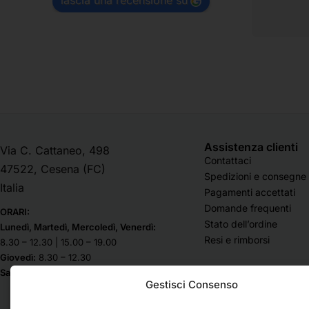
lascia una recensione su
Assistenza clienti
Via C. Cattaneo, 498
Contattaci
47522, Cesena (FC)
Spedizioni e consegne
Italia
Pagamenti accettati
Domande frequenti
ORARI:
Stato dell’ordine
Lunedì, Martedì, Mercoledì, Venerdì:
Resi e rimborsi
8.30 – 12.30 | 15.00 – 19.00
Giovedì:
8.30 – 12.30
Sabato & Domenica chiuso
Gestisci Consenso