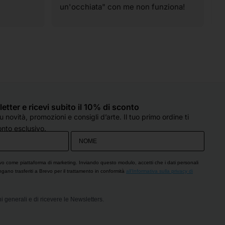
un'occhiata" con me non funziona! 
p
Ahahahahah! I materiali sono tutti di 
t
qualità e spaziano su praticamente 
v
tutte le tecniche artistiche. Il 
p
personale è sempre super gentile, 
c
molto preparato e, soprattutto, col 
d
sorriso, anche quando sono oberate 
o
di lavoro (come è capitato oggi). 
e
Hanno sempre un occhio di riguardo 
q
sletter e ricevi subito il 10% di sconto
per tutti e si fanno in quattro per 
d
 novità, promozioni e consigli d’arte. Il tuo primo ordine ti
esserti d'aiuto. Che dire...solo cose 
c
nto esclusivo.
belle!! Grazie!
s
p
O
vo come piattaforma di marketing. Inviando questo modulo, accetti che i dati personali
engano trasferiti a Brevo per il trattamento in conformità
all'Informativa sulla privacy di
i generali e di ricevere le Newsletters.