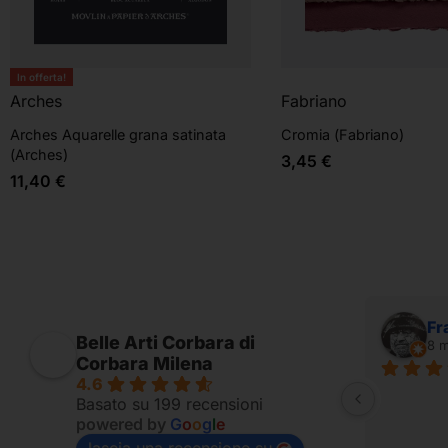
In offerta!
Arches
Fabriano
Arches Aquarelle grana satinata
Cromia (Fabriano)
(Arches)
3,45
€
11,40
€
Alessandro Ridolfi
Fr
Belle Arti Corbara di
7 mesi fa
8 m
Corbara Milena
4.6
Fornito per appassionati
Basato su 199 recensioni
powered by
G
o
o
g
l
e