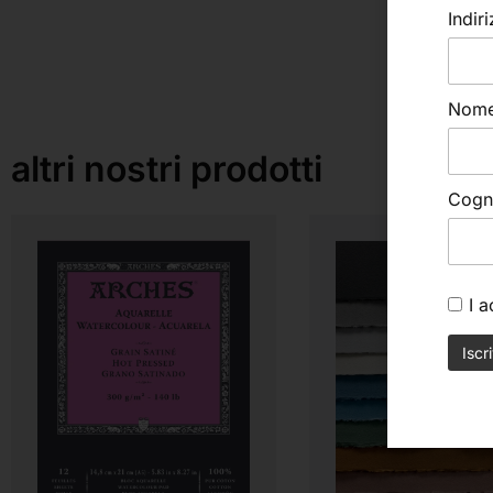
Indir
Nom
altri nostri prodotti
Cog
I 