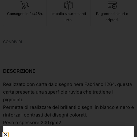
Consegne in 24/48h.
Imballo sicuro e anti
Pagamenti sicuri e
urto.
criptati.
CONDIVIDI
DESCRIZIONE
Realizzato con carta da disegno nera Fabriano 1264, questa
carta presenta una superficie ruvida che trattiene i
pigmenti.
Permette di realizzare dei brillanti disegni in bianco e nero e
rinforza i contrasti dei disegni colorati.
Peso o spessore 200 g/m2
Blocco Spiralato lato corto “true-size”: 14,8×21 cm, 21×29,7