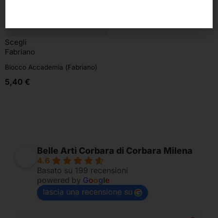
Scegli
Fabriano
Blocco Accademia (Fabriano)
5,40
€
Belle Arti Corbara di Corbara Milena
4.6
Basato su 199 recensioni
powered by
G
o
o
g
l
e
lascia una recensione su