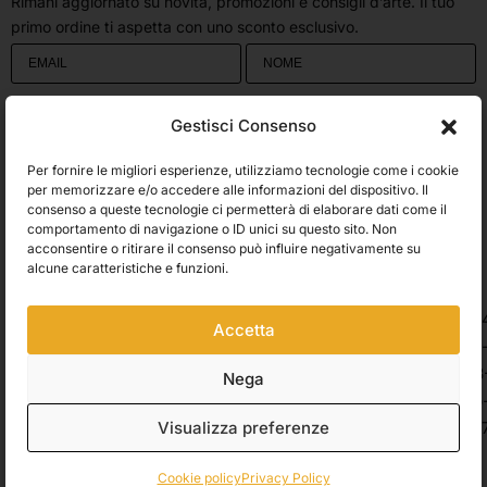
Rimani aggiornato su novità, promozioni e consigli d’arte. Il tuo
primo ordine ti aspetta con uno sconto esclusivo.
Utilizziamo Brevo come piattaforma di marketing. Inviando questo modulo,
Gestisci Consenso
accetti che i dati personali da te forniti vengano trasferiti a Brevo per il
trattamento in conformità
all'Informativa sulla privacy di Brevo.
Per fornire le migliori esperienze, utilizziamo tecnologie come i cookie
Accetto le condizioni generali e di ricevere le Newsletters.
per memorizzare e/o accedere alle informazioni del dispositivo. Il
consenso a queste tecnologie ci permetterà di elaborare dati come il
comportamento di navigazione o ID unici su questo sito. Non
ISCRIVITI
acconsentire o ritirare il consenso può influire negativamente su
Spedizioni
alcune caratteristiche e funzioni.
Accetta
Pagamenti
Nega
Visualizza preferenze
© 2026 Belle Arti Corbara, IT03736520408 – REA: FO – 314246. All rights
reserved.
Crediti
.
Cookie policy
Privacy Policy