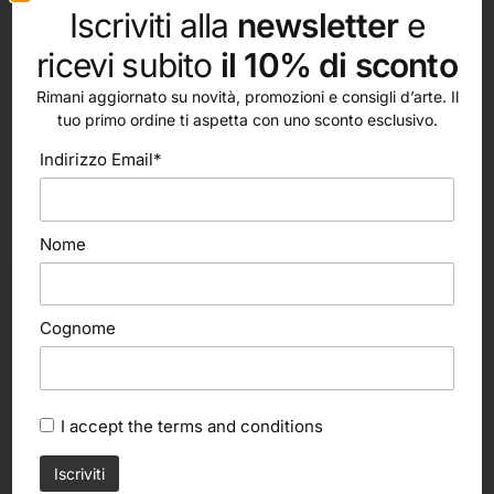
cm, 29,7×42 cm
Iscriviti alla
newsletter
e
ricevi subito
il 10% di sconto
Rimani aggiornato su novità, promozioni e consigli d’arte. Il
tuo primo ordine ti aspetta con uno sconto esclusivo.
Indirizzo Email*
altri nostri prodotti
Nome
In offerta!
Scegli
Canson
Cognome
Imagine
6,40
€
I accept the
terms and conditions